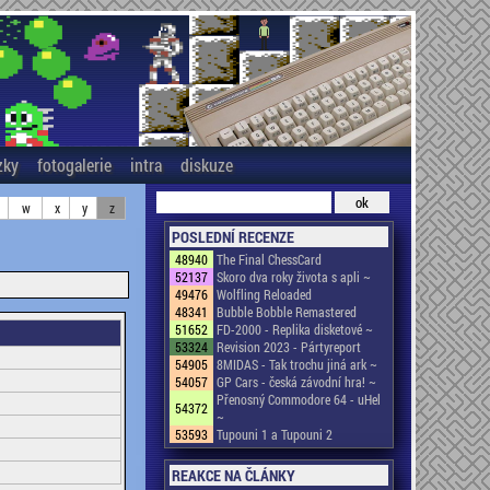
zky
fotogalerie
intra
diskuze
w
x
y
z
POSLEDNÍ RECENZE
48940
The Final ChessCard
52137
Skoro dva roky života s apli ~
49476
Wolfling Reloaded
48341
Bubble Bobble Remastered
51652
FD-2000 - Replika disketové ~
53324
Revision 2023 - Pártyreport
54905
8MIDAS - Tak trochu jiná ark ~
54057
GP Cars - česká závodní hra! ~
Přenosný Commodore 64 - uHel
54372
~
53593
Tupouni 1 a Tupouni 2
REAKCE NA ČLÁNKY