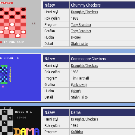
Název
Chummy Checkers
Herní styl
Draughts/Checkers
Rok vydání
1988
Program
Tony Brantner
Grafika
Tony Brantner
Hudba
(None)
Detail
Stáhni si to
Název
Commodore Checkers
Herní styl
Draughts/Checkers
Rok vydání
1983
Program
Tim Hartnell
Grafika
(Unknown)
Hudba
(None)
Detail
Stáhni si to
Název
Dama
Herní styl
Draughts/Checkers
Rok vydání
1985
Program
Softidea