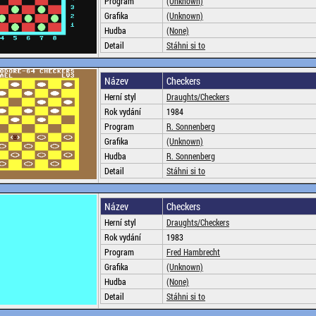
Program
(Unknown)
Grafika
(Unknown)
Hudba
(None)
Detail
Stáhni si to
Název
Checkers
Herní styl
Draughts/Checkers
Rok vydání
1984
Program
R. Sonnenberg
Grafika
(Unknown)
Hudba
R. Sonnenberg
Detail
Stáhni si to
Název
Checkers
Herní styl
Draughts/Checkers
Rok vydání
1983
Program
Fred Hambrecht
Grafika
(Unknown)
Hudba
(None)
Detail
Stáhni si to