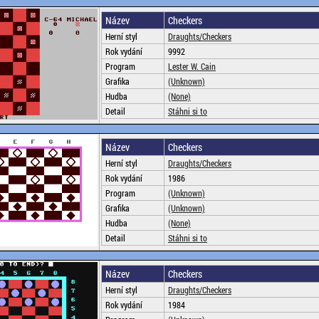
Název
Checkers
Herní styl
Draughts/Checkers
Rok vydání
9992
Program
Lester W. Cain
Grafika
(Unknown)
Hudba
(None)
Detail
Stáhni si to
Název
Checkers
Herní styl
Draughts/Checkers
Rok vydání
1986
Program
(Unknown)
Grafika
(Unknown)
Hudba
(None)
Detail
Stáhni si to
Název
Checkers
Herní styl
Draughts/Checkers
Rok vydání
1984