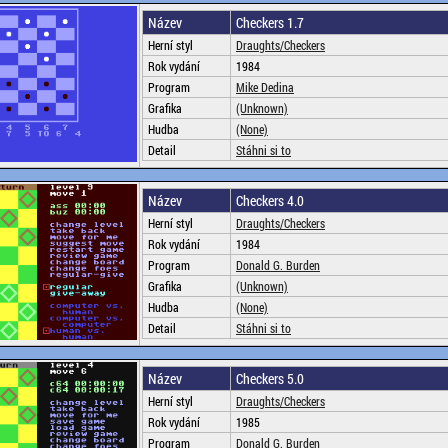
Název
Checkers 1.7
Herní styl
Draughts/Checkers
Rok vydání
1984
Program
Mike Dedina
Grafika
(Unknown)
Hudba
(None)
Detail
Stáhni si to
Název
Checkers 4.0
Herní styl
Draughts/Checkers
Rok vydání
1984
Program
Donald G. Burden
Grafika
(Unknown)
Hudba
(None)
Detail
Stáhni si to
Název
Checkers 5.0
Herní styl
Draughts/Checkers
Rok vydání
1985
Program
Donald G. Burden