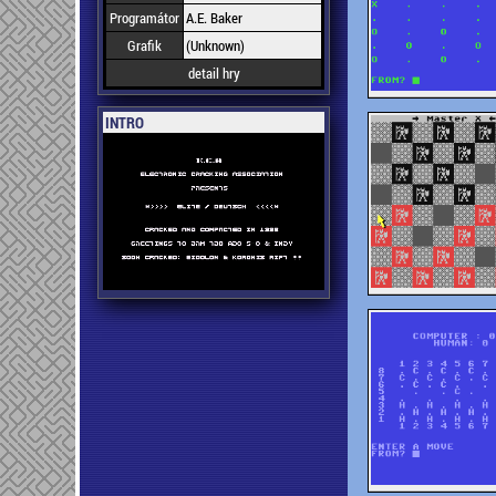
Programátor
A.E. Baker
Grafik
(Unknown)
detail hry
INTRO