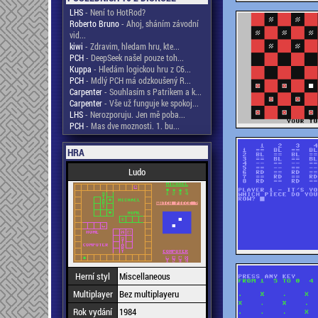
LHS
- Není to HotRod?
Roberto Bruno
- Ahoj, sháním závodní
vid...
kiwi
- Zdravim, hledam hru, kte...
PCH
- DeepSeek našel pouze toh...
Kuppa
- Hledám logickou hru z C6...
PCH
- Mdlý PCH má odzkoušený R...
Carpenter
- Souhlasím s Patrikem a k...
Carpenter
- Vše už funguje ke spokoj...
LHS
- Nerozporuju. Jen mě poba...
PCH
- Mas dve moznosti. 1. bu...
HRA
Ludo
Herní styl
Miscellaneous
Multiplayer
Bez multiplayeru
Rok vydání
1984