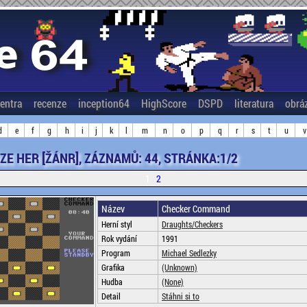
entra
recenze
inception64
HighScore
DSPD
literatura
obrá
d
e
f
g
h
i
j
k
l
m
n
o
p
q
r
s
t
u
v
ZE HER [ŽÁNR], ZÁZNAMŮ: 44, STRÁNKA:1/2
1
2
Název
Checker Command
Herní styl
Draughts/Checkers
Rok vydání
1991
Program
Michael Sedlezky
Grafika
(Unknown)
Hudba
(None)
Detail
Stáhni si to