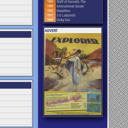
1934
Staff of Karnath, The
1930
International Soccer
1923
Decathlon
1921
3-D Labyrinth
1893
Dinky Doo
ADVERT