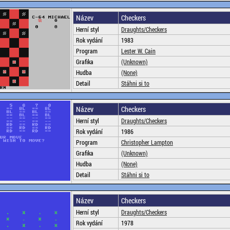
Název
Checkers
Herní styl
Draughts/Checkers
Rok vydání
1983
Program
Lester W. Cain
Grafika
(Unknown)
Hudba
(None)
Detail
Stáhni si to
Název
Checkers
Herní styl
Draughts/Checkers
Rok vydání
1986
Program
Christopher Lampton
Grafika
(Unknown)
Hudba
(None)
Detail
Stáhni si to
Název
Checkers
Herní styl
Draughts/Checkers
Rok vydání
1978