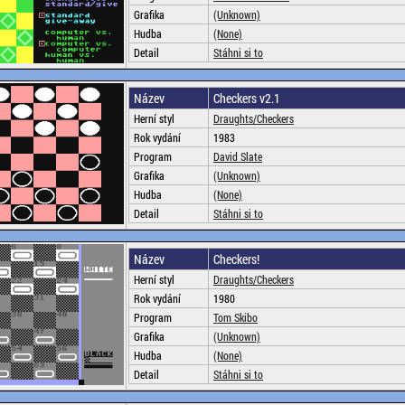
Grafika
(Unknown)
Hudba
(None)
Detail
Stáhni si to
Název
Checkers v2.1
Herní styl
Draughts/Checkers
Rok vydání
1983
Program
David Slate
Grafika
(Unknown)
Hudba
(None)
Detail
Stáhni si to
Název
Checkers!
Herní styl
Draughts/Checkers
Rok vydání
1980
Program
Tom Skibo
Grafika
(Unknown)
Hudba
(None)
Detail
Stáhni si to