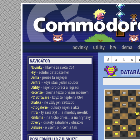
novinky
utility
hry
dema
d
#
a
b
c
NAVIGÁTOR
Novinky
- hlavně ze světa C64
DATABÁ
Hry
- solidní databáze her
Dema
- pouze ta nejlepší
Dentra
- když stačí jeden soubor
Utility
- nejen pro práci a legraci
Recenze
- trocha textu o všem možném
PC Software
- když to nejde na C64
Grafika
- ne vždy jen 320x200
Fotogalerie
- důkazy nejen z akcí
Intra
- ty začátky! ... a mnohdy několik
Reklama
- na ticho dňies .. a na hry taky
Covery
- diskety zabalené v obrázku
Diskuze
- o všem, o ničem a tak
POSLEDNÍCH 10 Z DISKUZE