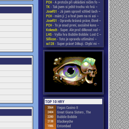
PCH
- A protože při ukládání ničím fo ~
TK
- Tak jsem si ještě trochu víc hrá ~
Josef01
- Já jsem upravil vzhled šach ~
PCH
- mám ji ;) a hral jsem na ni asi ~
Josef01
- Opravdu krásná práce, člově ~
PCH
- To je snad první, sociálně kons ~
Kokesch
- Super. Ale proč děkovat rod ~
LHS
- Vyšla hra Bubble Bobble: Lost C ~
Sillicon
- Toto je opravdu utlimátní ~
sc128
- Super práce! Děkuji. Chybí mi ~
TOP 10 HRY
3564
Vegas Casino II
2404
Great Giana Sisters , The
2280
Bubble Bobble
2138
Blackwyche
1986
Entombed