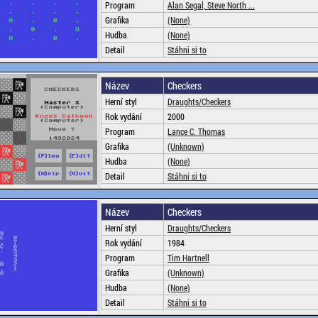
Program
Alan Segal, Steve North ...
Grafika
(None)
Hudba
(None)
Detail
Stáhni si to
Název
Checkers
Herní styl
Draughts/Checkers
Rok vydání
2000
Program
Lance C. Thomas
Grafika
(Unknown)
Hudba
(None)
Detail
Stáhni si to
Název
Checkers
Herní styl
Draughts/Checkers
Rok vydání
1984
Program
Tim Hartnell
Grafika
(Unknown)
Hudba
(None)
Detail
Stáhni si to