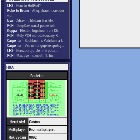
LHS
- Není to HotRod?
Roberto Bruno
- Ahoj, sháním závodní
vid...
kiwi
- Zdravim, hledam hru, kte...
PCH
- DeepSeek našel pouze toh...
Kuppa
- Hledám logickou hru z C6...
PCH
- Mdlý PCH má odzkoušený R...
Carpenter
- Souhlasím s Patrikem a k...
Carpenter
- Vše už funguje ke spokoj...
LHS
- Nerozporuju. Jen mě poba...
PCH
- Mas dve moznosti. 1. bu...
HRA
Roulette
Herní styl
Casino
Multiplayer
Bez multiplayeru
Rok vydání
9992