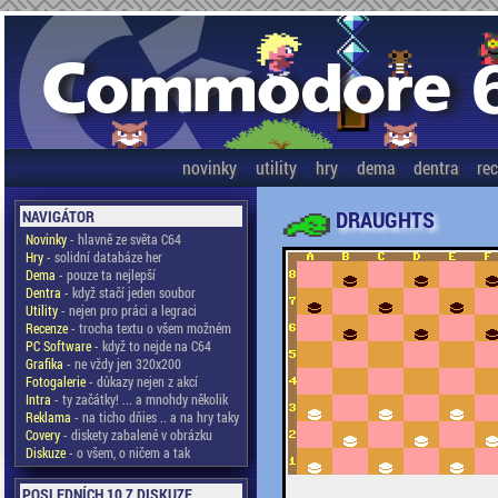
novinky
utility
hry
dema
dentra
re
DRAUGHTS
NAVIGÁTOR
Novinky
- hlavně ze světa C64
Hry
- solidní databáze her
Dema
- pouze ta nejlepší
Dentra
- když stačí jeden soubor
Utility
- nejen pro práci a legraci
Recenze
- trocha textu o všem možném
PC Software
- když to nejde na C64
Grafika
- ne vždy jen 320x200
Fotogalerie
- důkazy nejen z akcí
Intra
- ty začátky! ... a mnohdy několik
Reklama
- na ticho dňies .. a na hry taky
Covery
- diskety zabalené v obrázku
Diskuze
- o všem, o ničem a tak
POSLEDNÍCH 10 Z DISKUZE