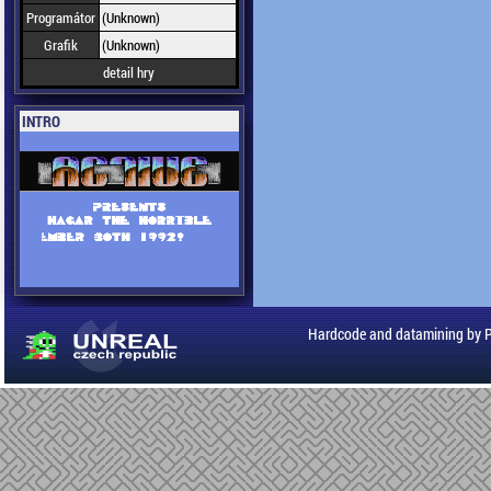
Programátor
(Unknown)
Grafik
(Unknown)
detail hry
INTRO
Hardcode and datamining by 