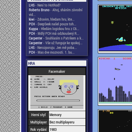
LHS
- Není to HotRod?
Roberto Bruno
- Ahoj, sháním závodní
vid...
kiwi
- Zdravim, hledam hru, kte...
PCH
- DeepSeek našel pouze toh...
Kuppa
- Hledám logickou hru z C6...
PCH
- Mdlý PCH má odzkoušený R...
Carpenter
- Souhlasím s Patrikem a k...
Carpenter
- Vše už funguje ke spokoj...
LHS
- Nerozporuju. Jen mě poba...
PCH
- Mas dve moznosti. 1. bu...
HRA
Facemaker
Herní styl
Memory
Multiplayer
Bez multiplayeru
Rok vydání
1983