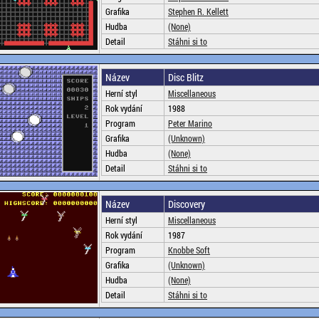
Grafika
Stephen R. Kellett
Hudba
(None)
Detail
Stáhni si to
Název
Disc Blitz
Herní styl
Miscellaneous
Rok vydání
1988
Program
Peter Marino
Grafika
(Unknown)
Hudba
(None)
Detail
Stáhni si to
Název
Discovery
Herní styl
Miscellaneous
Rok vydání
1987
Program
Knobbe Soft
Grafika
(Unknown)
Hudba
(None)
Detail
Stáhni si to