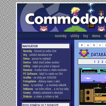
novinky
utility
hry
dema
d
#
a
b
c
NAVIGÁTOR
Novinky
- hlavně ze světa C64
DATABÁ
Hry
- solidní databáze her
Dema
- pouze ta nejlepší
1
2
3
Dentra
- když stačí jeden soubor
Utility
- nejen pro práci a legraci
Recenze
- trocha textu o všem možném
PC Software
- když to nejde na C64
Grafika
- ne vždy jen 320x200
Fotogalerie
- důkazy nejen z akcí
Intra
- ty začátky! ... a mnohdy několik
Reklama
- na ticho dňies .. a na hry taky
Covery
- diskety zabalené v obrázku
Diskuze
- o všem, o ničem a tak
POSLEDNÍCH 10 Z DISKUZE