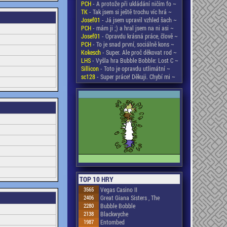
PCH
- A protože při ukládání ničím fo ~
TK
- Tak jsem si ještě trochu víc hrá ~
Josef01
- Já jsem upravil vzhled šach ~
PCH
- mám ji ;) a hral jsem na ni asi ~
Josef01
- Opravdu krásná práce, člově ~
PCH
- To je snad první, sociálně kons ~
Kokesch
- Super. Ale proč děkovat rod ~
LHS
- Vyšla hra Bubble Bobble: Lost C ~
Sillicon
- Toto je opravdu utlimátní ~
sc128
- Super práce! Děkuji. Chybí mi ~
TOP 10 HRY
3565
Vegas Casino II
2406
Great Giana Sisters , The
2280
Bubble Bobble
2138
Blackwyche
1987
Entombed