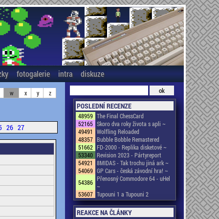
zky
fotogalerie
intra
diskuze
w
x
y
z
POSLEDNÍ RECENZE
48959
The Final ChessCard
52165
Skoro dva roky života s apli ~
5
26
27
49491
Wolfling Reloaded
48357
Bubble Bobble Remastered
51662
FD-2000 - Replika disketové ~
53340
Revision 2023 - Pártyreport
54921
8MIDAS - Tak trochu jiná ark ~
54069
GP Cars - česká závodní hra! ~
Přenosný Commodore 64 - uHel
54386
~
53607
Tupouni 1 a Tupouni 2
REAKCE NA ČLÁNKY