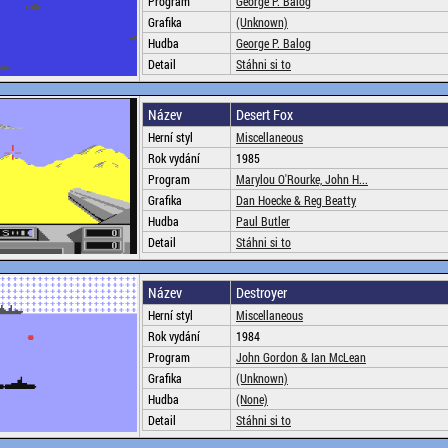
Program
George P. Balog
Grafika
(Unknown)
Hudba
George P. Balog
Detail
Stáhni si to
Název
Desert Fox
Herní styl
Miscellaneous
Rok vydání
1985
Program
Marylou O'Rourke, John H...
Grafika
Dan Hoecke & Reg Beatty
Hudba
Paul Butler
Detail
Stáhni si to
Název
Destroyer
Herní styl
Miscellaneous
Rok vydání
1984
Program
John Gordon & Ian McLean
Grafika
(Unknown)
Hudba
(None)
Detail
Stáhni si to