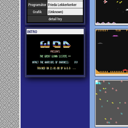
Programátor
Frieda Lekkerkerker
Grafik
(Unknown)
detail hry
INTRO