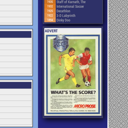
1935
Staff of Karnath, The
1932
International Soccer
1925
Decathlon
1922
3-D Labyrinth
1894
Dinky Doo
ADVERT