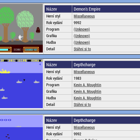
Název
Demon's Empire
Herní styl
Miscellaneous
Rok vydání
9992
Program
(Unknown)
Grafika
(Unknown)
Hudba
(Unknown)
Detail
Stáhni si to
Název
Depthcharge
Herní styl
Miscellaneous
Rok vydání
1983
Program
Kevin A. Moughtin
Grafika
Kevin A. Moughtin
Hudba
Kevin A. Moughtin
Detail
Stáhni si to
Název
Depthcharge
Herní styl
Miscellaneous
Rok vydání
9992