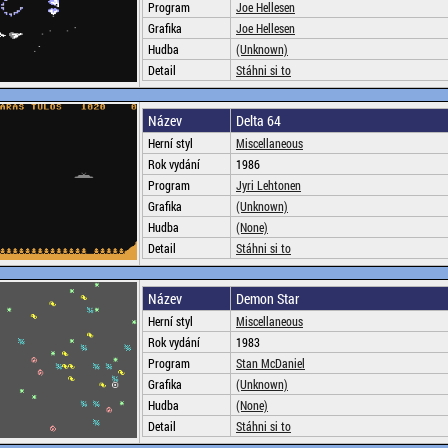
Program
Joe Hellesen
Grafika
Joe Hellesen
Hudba
(Unknown)
Detail
Stáhni si to
Název
Delta 64
Herní styl
Miscellaneous
Rok vydání
1986
Program
Jyri Lehtonen
Grafika
(Unknown)
Hudba
(None)
Detail
Stáhni si to
Název
Demon Star
Herní styl
Miscellaneous
Rok vydání
1983
Program
Stan McDaniel
Grafika
(Unknown)
Hudba
(None)
Detail
Stáhni si to