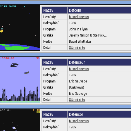
Název
Defcom
Herní styl
Miscellaneous
Rok vydání
1986
Program
John P. Flynn
Grafika
Jeremy Nelson & Ste Pick...
Hudba
David Whittaker
Detail
Stáhni si to
Název
Defenseur
Herní styl
Miscellaneous
Rok vydání
1985
Program
Eric Sauvage
Grafika
(Unknown)
Hudba
Eric Sauvage
Detail
Stáhni si to
Název
Defensor
Herní styl
Miscellaneous
Rok vydání
1985