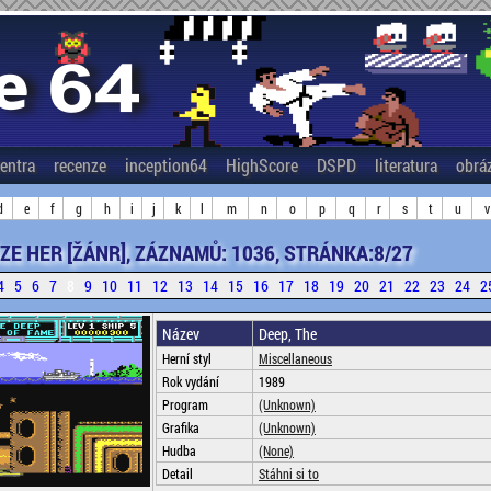
entra
recenze
inception64
HighScore
DSPD
literatura
obrá
d
e
f
g
h
i
j
k
l
m
n
o
p
q
r
s
t
u
v
ZE HER [ŽÁNR], ZÁZNAMŮ: 1036, STRÁNKA:8/27
4
5
6
7
8
9
10
11
12
13
14
15
16
17
18
19
20
21
22
23
24
2
Název
Deep, The
Herní styl
Miscellaneous
Rok vydání
1989
Program
(Unknown)
Grafika
(Unknown)
Hudba
(None)
Detail
Stáhni si to