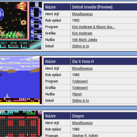
Název
Detroit Invader [Preview]
Herní styl
Miscellaneous
Rok vydání
1992
Program
Kim Andersen & Mauro Suu...
Grafika
Kim Andersen
Hudba
Veli-Matti Jokela
Detail
Stáhni si to
Název
Dia X Hora H
Herní styl
Miscellaneous
Rok vydání
1985
Program
(Unknown)
Grafika
(Unknown)
Hudba
(None)
Detail
Stáhni si to
Název
Diagon
Herní styl
Miscellaneous
Rok vydání
1985
Program
Stephen R. Kellett