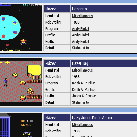
Název
Lazarian
Herní styl
Miscellaneous
Rok vydání
1983
Program
Andy Finkel
Grafika
Andy Finkel
Hudba
Andy Finkel
Detail
Stáhni si to
Název
Lazer Tag
Herní styl
Miscellaneous
Rok vydání
1988
Program
Keith A. Purkiss
Grafika
Keith A. Purkiss
Hudba
Jason C. Brooke
Detail
Stáhni si to
Název
Lazy Jones Rides Again
Herní styl
Miscellaneous
Rok vydání
1985