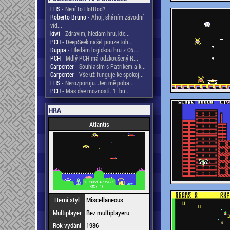
LHS
- Není to HotRod?
Roberto Bruno
- Ahoj, sháním závodní
vid...
kiwi
- Zdravim, hledam hru, kte...
PCH
- DeepSeek našel pouze toh...
Kuppa
- Hledám logickou hru z C6...
PCH
- Mdlý PCH má odzkoušený R...
Carpenter
- Souhlasím s Patrikem a k...
Carpenter
- Vše už funguje ke spokoj...
LHS
- Nerozporuju. Jen mě poba...
PCH
- Mas dve moznosti. 1. bu...
HRA
Atlantis
Herní styl
Miscellaneous
Multiplayer
Bez multiplayeru
Rok vydání
1986