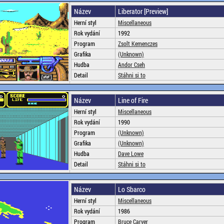
Název
Liberator [Preview]
Herní styl
Miscellaneous
Rok vydání
1992
Program
Zsolt Kemenczes
Grafika
(Unknown)
Hudba
Andor Cseh
Detail
Stáhni si to
Název
Line of Fire
Herní styl
Miscellaneous
Rok vydání
1990
Program
(Unknown)
Grafika
(Unknown)
Hudba
Dave Lowe
Detail
Stáhni si to
Název
Lo Sbarco
Herní styl
Miscellaneous
Rok vydání
1986
Program
Bruce Carver