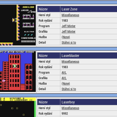
Název
Laser Zone
Herní styl
Miscellaneous
Rok vydání
1983
Program
Jeff Minter
Grafika
Jeff Minter
Hudba
(None)
Detail
Stáhni si to
Název
Laserblaster
Herní styl
Miscellaneous
Rok vydání
1983
Program
AVL
Grafika
AVL
Hudba
(None)
Detail
Stáhni si to
Název
Laserboy
Herní styl
Miscellaneous
Rok vydání
9992