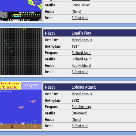
Grafika
Bruce Carver
Hudba
(None)
Detail
Stáhni si to
Název
Load'n Play
Herní styl
Miscellaneous
Rok vydání
1987
Program
Richard Aplin
Grafika
Richard Aplin
Hudba
Rob Hubbard
Detail
Stáhni si to
Název
Lobster Attack
Herní styl
Miscellaneous
Rok vydání
9992
Program
Bob Akerberg
Grafika
(Unknown)
Hudba
(None)
Detail
Stáhni si to