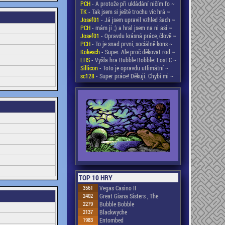
PCH
- A protože při ukládání ničím fo ~
TK
- Tak jsem si ještě trochu víc hrá ~
Josef01
- Já jsem upravil vzhled šach ~
PCH
- mám ji ;) a hral jsem na ni asi ~
Josef01
- Opravdu krásná práce, člově ~
PCH
- To je snad první, sociálně kons ~
Kokesch
- Super. Ale proč děkovat rod ~
LHS
- Vyšla hra Bubble Bobble: Lost C ~
Sillicon
- Toto je opravdu utlimátní ~
sc128
- Super práce! Děkuji. Chybí mi ~
TOP 10 HRY
3561
Vegas Casino II
2402
Great Giana Sisters , The
2279
Bubble Bobble
2137
Blackwyche
1983
Entombed