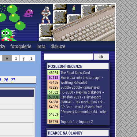
zky
fotogalerie
intra
diskuze
w
x
y
z
POSLEDNÍ RECENZE
48924
The Final ChessCard
52113
Skoro dva roky života s apli ~
5
26
27
49455
Wolfling Reloaded
48325
Bubble Bobble Remastered
51632
FD-2000 - Replika disketové ~
53308
Revision 2023 - Pártyreport
54888
8MIDAS - Tak trochu jiná ark ~
54039
GP Cars - česká závodní hra! ~
Přenosný Commodore 64 - uHel
54353
~
53575
Tupouni 1 a Tupouni 2
REAKCE NA ČLÁNKY