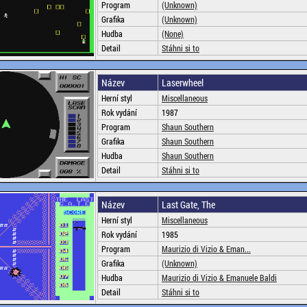
Program
(Unknown)
Grafika
(Unknown)
Hudba
(None)
Detail
Stáhni si to
Název
Laserwheel
Herní styl
Miscellaneous
Rok vydání
1987
Program
Shaun Southern
Grafika
Shaun Southern
Hudba
Shaun Southern
Detail
Stáhni si to
Název
Last Gate, The
Herní styl
Miscellaneous
Rok vydání
1985
Program
Maurizio di Vizio & Eman...
Grafika
(Unknown)
Hudba
Maurizio di Vizio & Emanuele Baldi
Detail
Stáhni si to