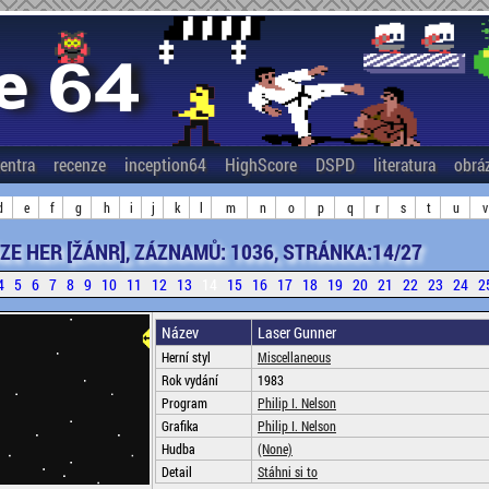
entra
recenze
inception64
HighScore
DSPD
literatura
obrá
d
e
f
g
h
i
j
k
l
m
n
o
p
q
r
s
t
u
v
ZE HER [ŽÁNR], ZÁZNAMŮ: 1036, STRÁNKA:14/27
4
5
6
7
8
9
10
11
12
13
14
15
16
17
18
19
20
21
22
23
24
2
Název
Laser Gunner
Herní styl
Miscellaneous
Rok vydání
1983
Program
Philip I. Nelson
Grafika
Philip I. Nelson
Hudba
(None)
Detail
Stáhni si to