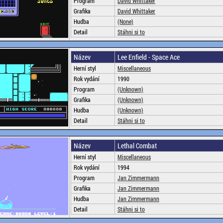
Program
David Whittaker
Grafika
David Whittaker
Hudba
(None)
Detail
Stáhni si to
Název
Lee Enfield - Space Ace
Herní styl
Miscellaneous
Rok vydání
1990
Program
(Unknown)
Grafika
(Unknown)
Hudba
(Unknown)
Detail
Stáhni si to
Název
Lethal Combat
Herní styl
Miscellaneous
Rok vydání
1994
Program
Jan Zimmermann
Grafika
Jan Zimmermann
Hudba
Jan Zimmermann
Detail
Stáhni si to