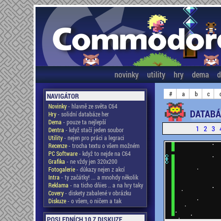
novinky
utility
hry
dema
d
#
a
b
c
NAVIGÁTOR
Novinky
- hlavně ze světa C64
DATABÁ
Hry
- solidní databáze her
Dema
- pouze ta nejlepší
1
2
3
Dentra
- když stačí jeden soubor
Utility
- nejen pro práci a legraci
Recenze
- trocha textu o všem možném
PC Software
- když to nejde na C64
Grafika
- ne vždy jen 320x200
Fotogalerie
- důkazy nejen z akcí
Intra
- ty začátky! ... a mnohdy několik
Reklama
- na ticho dňies .. a na hry taky
Covery
- diskety zabalené v obrázku
Diskuze
- o všem, o ničem a tak
POSLEDNÍCH 10 Z DISKUZE