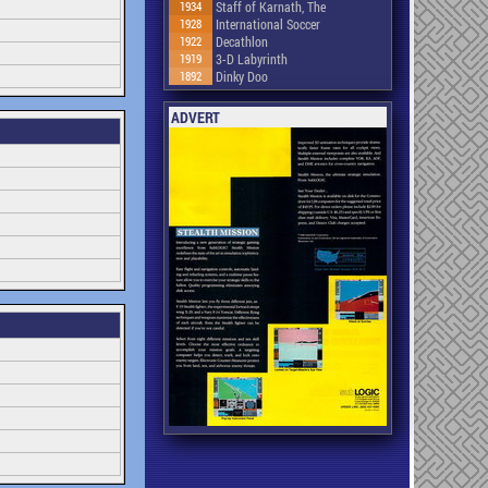
1934
Staff of Karnath, The
1928
International Soccer
1922
Decathlon
1919
3-D Labyrinth
1892
Dinky Doo
ADVERT