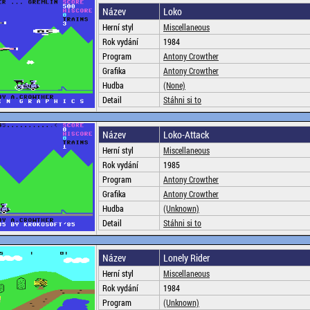
Název
Loko
Herní styl
Miscellaneous
Rok vydání
1984
Program
Antony Crowther
Grafika
Antony Crowther
Hudba
(None)
Detail
Stáhni si to
Název
Loko-Attack
Herní styl
Miscellaneous
Rok vydání
1985
Program
Antony Crowther
Grafika
Antony Crowther
Hudba
(Unknown)
Detail
Stáhni si to
Název
Lonely Rider
Herní styl
Miscellaneous
Rok vydání
1984
Program
(Unknown)