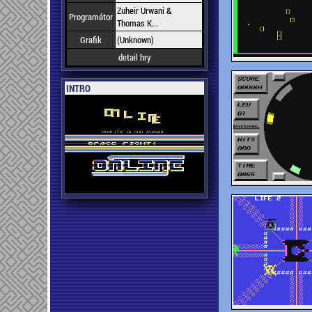
Zuheir Urwani &
Programátor
Thomas K...
Grafik
(Unknown)
detail hry
INTRO