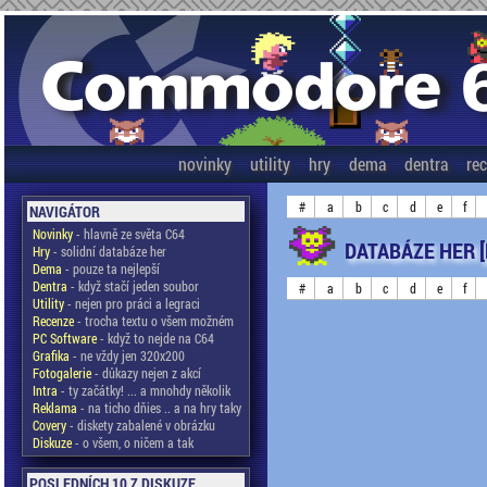
novinky
utility
hry
dema
dentra
re
#
a
b
c
d
e
f
NAVIGÁTOR
Novinky
- hlavně ze světa C64
DATABÁZE HER 
Hry
- solidní databáze her
Dema
- pouze ta nejlepší
Dentra
- když stačí jeden soubor
#
a
b
c
d
e
f
Utility
- nejen pro práci a legraci
Recenze
- trocha textu o všem možném
PC Software
- když to nejde na C64
Grafika
- ne vždy jen 320x200
Fotogalerie
- důkazy nejen z akcí
Intra
- ty začátky! ... a mnohdy několik
Reklama
- na ticho dňies .. a na hry taky
Covery
- diskety zabalené v obrázku
Diskuze
- o všem, o ničem a tak
POSLEDNÍCH 10 Z DISKUZE