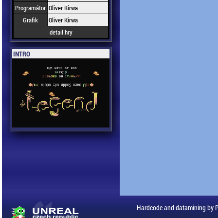
Programátor
Oliver Kirwa
Grafik
Oliver Kirwa
detail hry
INTRO
Hardcode and datamining by 