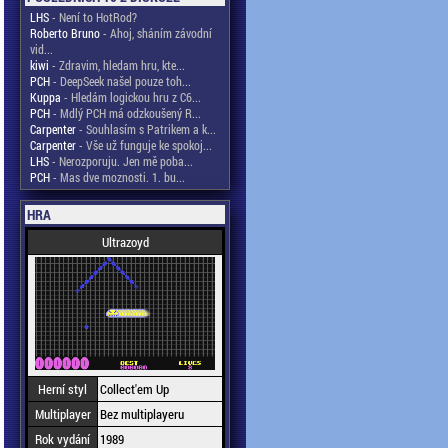
LHS
- Není to HotRod?
Roberto Bruno
- Ahoj, sháním závodní
vid...
kiwi
- Zdravim, hledam hru, kte...
PCH
- DeepSeek našel pouze toh...
Kuppa
- Hledám logickou hru z C6...
PCH
- Mdlý PCH má odzkoušený R...
Carpenter
- Souhlasím s Patrikem a k...
Carpenter
- Vše už funguje ke spokoj...
LHS
- Nerozporuju. Jen mě poba...
PCH
- Mas dve moznosti. 1. bu...
HRA
Ultrazoyd
Herní styl
Collect'em Up
Multiplayer
Bez multiplayeru
Rok vydání
1989