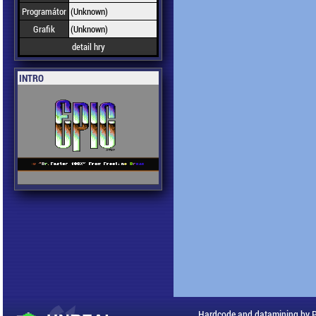
Programátor
(Unknown)
Grafik
(Unknown)
detail hry
INTRO
Hardcode and datamining by 