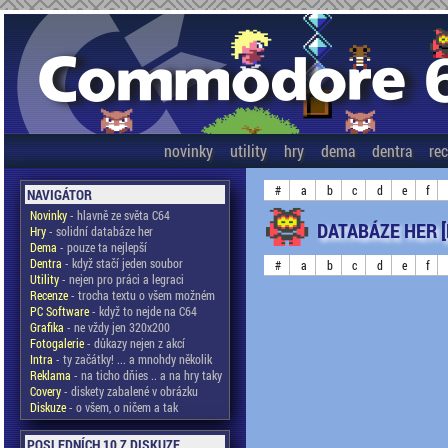
novinky
utility
hry
dema
dentra
re
#
a
b
c
d
e
f
NAVIGÁTOR
Novinky
- hlavně ze světa C64
DATABÁZE HER 
Hry
- solidní databáze her
Dema
- pouze ta nejlepší
Dentra
- když stačí jeden soubor
#
a
b
c
d
e
f
Utility
- nejen pro práci a legraci
Recenze
- trocha textu o všem možném
PC Software
- když to nejde na C64
Grafika
- ne vždy jen 320x200
Fotogalerie
- důkazy nejen z akcí
Intra
- ty začátky! ... a mnohdy několik
Reklama
- na ticho dňies .. a na hry taky
Covery
- diskety zabalené v obrázku
Diskuze
- o všem, o ničem a tak
POSLEDNÍCH 10 Z DISKUZE