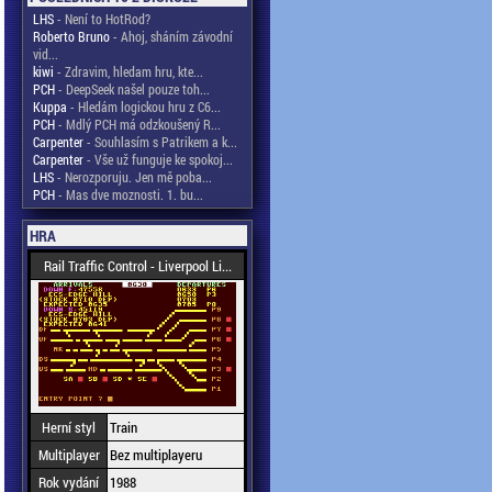
LHS
- Není to HotRod?
Roberto Bruno
- Ahoj, sháním závodní
vid...
kiwi
- Zdravim, hledam hru, kte...
PCH
- DeepSeek našel pouze toh...
Kuppa
- Hledám logickou hru z C6...
PCH
- Mdlý PCH má odzkoušený R...
Carpenter
- Souhlasím s Patrikem a k...
Carpenter
- Vše už funguje ke spokoj...
LHS
- Nerozporuju. Jen mě poba...
PCH
- Mas dve moznosti. 1. bu...
HRA
Rail Traffic Control - Liverpool Li...
Herní styl
Train
Multiplayer
Bez multiplayeru
Rok vydání
1988