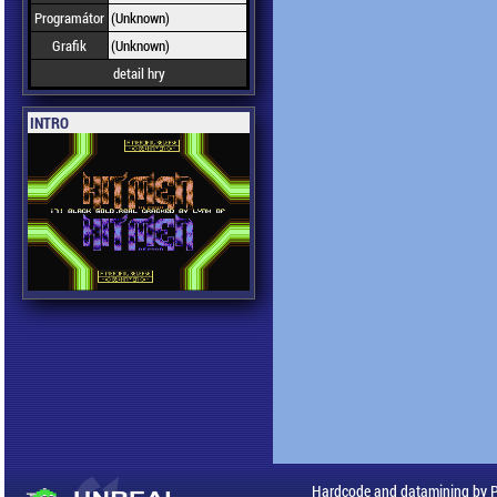
Programátor
(Unknown)
Grafik
(Unknown)
detail hry
INTRO
Hardcode and datamining by 