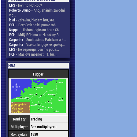
LHS
- Není to HotRod?
Roberto Bruno
- Ahoj, sháním závodní
vid...
kiwi
- Zdravim, hledam hru, kte...
PCH
- DeepSeek našel pouze toh...
Kuppa
- Hledám logickou hru z C6...
PCH
- Mdlý PCH má odzkoušený R...
Carpenter
- Souhlasím s Patrikem a k...
Carpenter
- Vše už funguje ke spokoj...
LHS
- Nerozporuju. Jen mě poba...
PCH
- Mas dve moznosti. 1. bu...
HRA
Fugger
Herní styl
Trading
Multiplayer
Bez multiplayeru
Rok vydání
1989