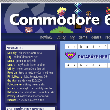
novinky
utility
hry
dema
dentra
re
#
a
b
c
d
e
f
NAVIGÁTOR
Novinky
- hlavně ze světa C64
DATABÁZE HER 
Hry
- solidní databáze her
Dema
- pouze ta nejlepší
Dentra
- když stačí jeden soubor
#
a
b
c
d
e
f
Utility
- nejen pro práci a legraci
Recenze
- trocha textu o všem možném
PC Software
- když to nejde na C64
Grafika
- ne vždy jen 320x200
Fotogalerie
- důkazy nejen z akcí
Intra
- ty začátky! ... a mnohdy několik
Reklama
- na ticho dňies .. a na hry taky
Covery
- diskety zabalené v obrázku
Diskuze
- o všem, o ničem a tak
POSLEDNÍCH 10 Z DISKUZE