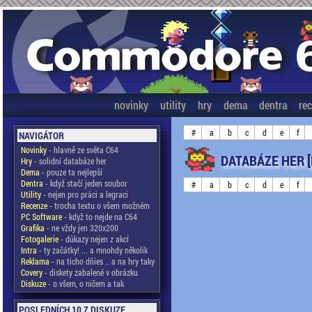
novinky
utility
hry
dema
dentra
re
#
a
b
c
d
e
f
NAVIGÁTOR
Novinky
- hlavně ze světa C64
DATABÁZE HER [
Hry
- solidní databáze her
Dema
- pouze ta nejlepší
Dentra
- když stačí jeden soubor
#
a
b
c
d
e
f
Utility
- nejen pro práci a legraci
Recenze
- trocha textu o všem možném
PC Software
- když to nejde na C64
Grafika
- ne vždy jen 320x200
Fotogalerie
- důkazy nejen z akcí
Intra
- ty začátky! ... a mnohdy několik
Reklama
- na ticho dňies .. a na hry taky
Covery
- diskety zabalené v obrázku
Diskuze
- o všem, o ničem a tak
POSLEDNÍCH 10 Z DISKUZE