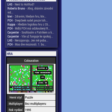
LHS
- Není to HotRod?
Roberto Bruno
- Ahoj, sháním závodní
vid...
kiwi
- Zdravim, hledam hru, kte...
PCH
- DeepSeek našel pouze toh...
Kuppa
- Hledám logickou hru z C6...
PCH
- Mdlý PCH má odzkoušený R...
Carpenter
- Souhlasím s Patrikem a k...
Carpenter
- Vše už funguje ke spokoj...
LHS
- Nerozporuju. Jen mě poba...
PCH
- Mas dve moznosti. 1. bu...
HRA
Colouration
Herní styl
Puzzle
Multiplayer
Bez multiplayeru
Rok vydání
1995