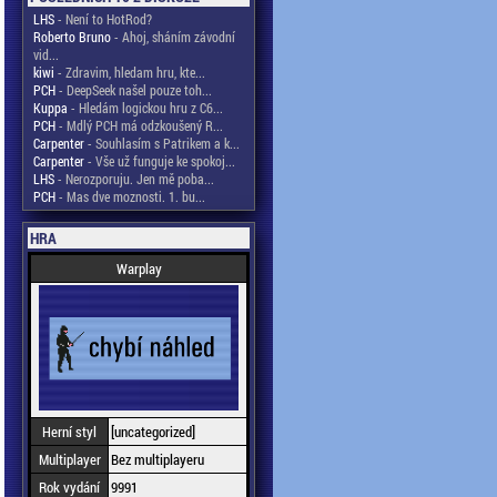
LHS
- Není to HotRod?
Roberto Bruno
- Ahoj, sháním závodní
vid...
kiwi
- Zdravim, hledam hru, kte...
PCH
- DeepSeek našel pouze toh...
Kuppa
- Hledám logickou hru z C6...
PCH
- Mdlý PCH má odzkoušený R...
Carpenter
- Souhlasím s Patrikem a k...
Carpenter
- Vše už funguje ke spokoj...
LHS
- Nerozporuju. Jen mě poba...
PCH
- Mas dve moznosti. 1. bu...
HRA
Warplay
Herní styl
[uncategorized]
Multiplayer
Bez multiplayeru
Rok vydání
9991