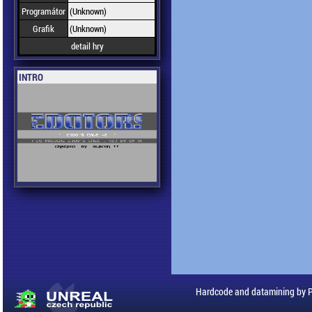
Programátor
(Unknown)
Grafik
(Unknown)
detail hry
INTRO
Hardcode and datamining by 