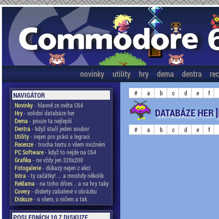
novinky
utility
hry
dema
dentra
re
#
a
b
c
d
e
f
NAVIGÁTOR
Novinky
- hlavně ze světa C64
DATABÁZE HER 
Hry
- solidní databáze her
Dema
- pouze ta nejlepší
Dentra
- když stačí jeden soubor
#
a
b
c
d
e
f
Utility
- nejen pro práci a legraci
Recenze
- trocha textu o všem možném
PC Software
- když to nejde na C64
Grafika
- ne vždy jen 320x200
Fotogalerie
- důkazy nejen z akcí
Intra
- ty začátky! ... a mnohdy několik
Reklama
- na ticho dňies .. a na hry taky
Covery
- diskety zabalené v obrázku
Diskuze
- o všem, o ničem a tak
POSLEDNÍCH 10 Z DISKUZE