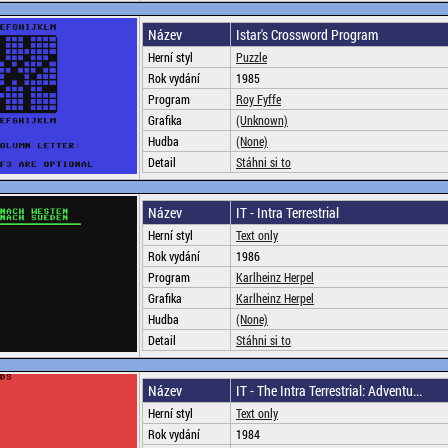
Název
Istar's Crossword Program
Herní styl
Puzzle
Rok vydání
1985
Program
Roy Fyffe
Grafika
(Unknown)
Hudba
(None)
Detail
Stáhni si to
Název
IT - Intra Terrestrial
Herní styl
Text only
Rok vydání
1986
Program
Karlheinz Herpel
Grafika
Karlheinz Herpel
Hudba
(None)
Detail
Stáhni si to
Název
IT - The Intra Terrestrial: Adventu...
Herní styl
Text only
Rok vydání
1984