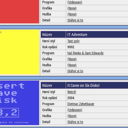
Program
(Unknown)
Grafika
(None)
Hudba
(None)
Detail
Stáhni si to
Název
IT Adventure
Herní styl
Text only
Rok vydání
9992
Program
Hal Renko & Sam Edwards
Grafika
(None)
Hudba
(None)
Detail
Stáhni si to
Název
It Came on Six Disks!
Herní styl
Weird!
Rok vydání
2004
Program
Dietmar Zehetbauer
Grafika
(Unknown)
Hudba
(None)
Detail
Stáhni si to