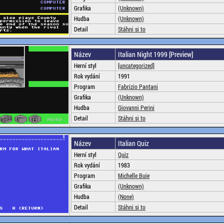
Grafika
(Unknown)
Hudba
(Unknown)
Detail
Stáhni si to
Název
Italian Night 1999 [Preview]
Herní styl
[uncategorized]
Rok vydání
1991
Program
Fabrizio Pantani
Grafika
(Unknown)
Hudba
Giovanni Perini
Detail
Stáhni si to
Název
Italian Quiz
Herní styl
Quiz
Rok vydání
1983
Program
Michelle Buie
Grafika
(Unknown)
Hudba
(None)
Detail
Stáhni si to