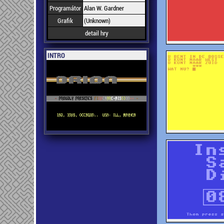
Programátor
Alan W. Gardner
Grafik
(Unknown)
detail hry
INTRO