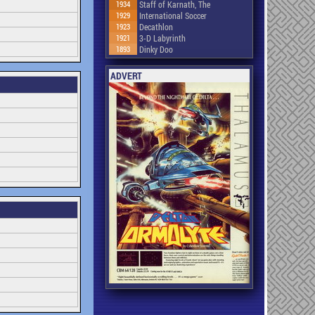
1934
Staff of Karnath, The
1929
International Soccer
1923
Decathlon
1921
3-D Labyrinth
1893
Dinky Doo
ADVERT