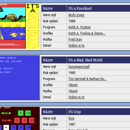
Název
It's a Knockout
Herní styl
Multi-Event
Rok vydání
1986
Program
Keith A. Purkiss
Grafika
Keith A. Purkiss & Simon...
Hudba
Fred Gray
Detail
Stáhni si to
Název
It's a Mad, Mad World
Herní styl
[uncategorized]
Rok vydání
1985
Program
Tim Hartnell & Nathan Bu...
Grafika
(None)
Hudba
(None)
Detail
Stáhni si to
Název
It's Crap
Herní styl
Dice
Rok vydání
1987