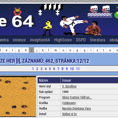
entra
recenze
inception64
HighScore
DSPD
literatura
obrá
d
e
f
g
h
i
j
k
l
m
n
o
p
q
r
s
t
u
v
E HER [I], ZÁZNAMŮ: 462, STRÁNKA:12/12
1
2
3
4
5
6
7
8
9
10
11
12
Název
Issuar
Herní styl
V. Scrolling
Rok vydání
1989
Program
Silvio Frattini (SilFrat...
Grafika
(Unknown)
Hudba
Narciso Quintana Varo
Detail
Stáhni si to