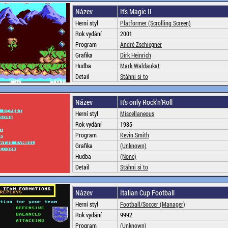
Název
It's Magic II
Herní styl
Platformer (Scrolling Screen)
Rok vydání
2001
Program
André Zschiegner
Grafika
Dirk Heinrich
Hudba
Mark Waldaukat
Detail
Stáhni si to
Název
It's only Rock'n'Roll
Herní styl
Miscellaneous
Rok vydání
1985
Program
Kevin Smith
Grafika
(Unknown)
Hudba
(None)
Detail
Stáhni si to
Název
Italian Cup Football
Herní styl
Football/Soccer (Manager)
Rok vydání
9992
Program
(Unknown)