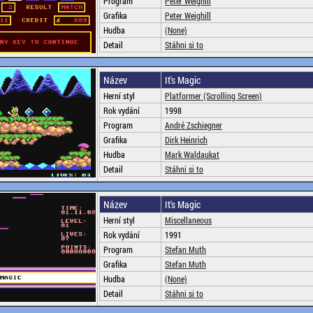
Program
Peter Weighill
Grafika
Peter Weighill
Hudba
(None)
Detail
Stáhni si to
Název
It's Magic
Herní styl
Platformer (Scrolling Screen)
Rok vydání
1998
Program
André Zschiegner
Grafika
Dirk Heinrich
Hudba
Mark Waldaukat
Detail
Stáhni si to
Název
It's Magic
Herní styl
Miscellaneous
Rok vydání
1991
Program
Stefan Muth
Grafika
Stefan Muth
Hudba
(None)
Detail
Stáhni si to