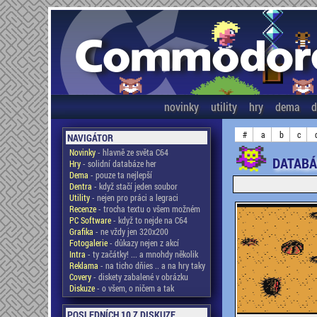
novinky
utility
hry
dema
d
#
a
b
c
NAVIGÁTOR
Novinky
- hlavně ze světa C64
DATABÁZ
Hry
- solidní databáze her
Dema
- pouze ta nejlepší
Dentra
- když stačí jeden soubor
Utility
- nejen pro práci a legraci
Recenze
- trocha textu o všem možném
PC Software
- když to nejde na C64
Grafika
- ne vždy jen 320x200
Fotogalerie
- důkazy nejen z akcí
Intra
- ty začátky! ... a mnohdy několik
Reklama
- na ticho dňies .. a na hry taky
Covery
- diskety zabalené v obrázku
Diskuze
- o všem, o ničem a tak
POSLEDNÍCH 10 Z DISKUZE