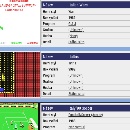
Název
Italian Wars
Herní styl
War
Rok vydání
1985
Program
G & J
Grafika
(Unknown)
Hudba
(None)
Detail
Stáhni si to
Název
Italtris
Herní styl
Tetris
Rok vydání
9992
Program
(Unknown)
Grafika
(Unknown)
Hudba
(Unknown)
Detail
Stáhni si to
Název
Italy '90 Soccer
Herní styl
Football/Soccer (Arcade)
Rok vydání
1988
Program
Ivan Venturi