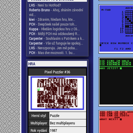
LHS
- Není to HotRod?
Roberto Bruno
- Ahoj, sháním závodní
vid...
kiwi
- Zdravim, hledam hru, kte...
PCH
- DeepSeek našel pouze toh...
Kuppa
- Hledám logickou hru z C6...
PCH
- Mdlý PCH má odzkoušený R...
Carpenter
- Souhlasím s Patrikem a k...
Carpenter
- Vše už funguje ke spokoj...
LHS
- Nerozporuju. Jen mě poba...
PCH
- Mas dve moznosti. 1. bu...
HRA
Pixel Puzzler #36
Herní styl
Puzzle
Multiplayer
Bez multiplayeru
Rok vydání
1987