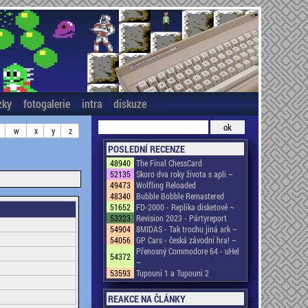
zky
fotogalerie
intra
diskuze
w
x
y
z
POSLEDNÍ RECENZE
48940
The Final ChessCard
52135
Skoro dva roky života s apli ~
49473
Wolfling Reloaded
48340
Bubble Bobble Remastered
51652
FD-2000 - Replika disketové ~
53323
Revision 2023 - Pártyreport
54904
8MIDAS - Tak trochu jiná ark ~
54056
GP Cars - česká závodní hra! ~
Přenosný Commodore 64 - uHel
54372
~
53593
Tupouni 1 a Tupouni 2
REAKCE NA ČLÁNKY