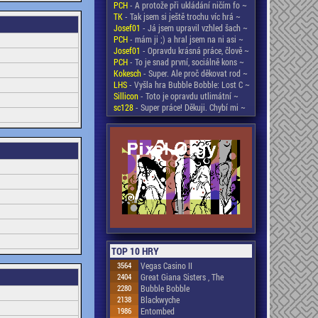
PCH
- A protože při ukládání ničím fo ~
TK
- Tak jsem si ještě trochu víc hrá ~
Josef01
- Já jsem upravil vzhled šach ~
PCH
- mám ji ;) a hral jsem na ni asi ~
Josef01
- Opravdu krásná práce, člově ~
PCH
- To je snad první, sociálně kons ~
Kokesch
- Super. Ale proč děkovat rod ~
LHS
- Vyšla hra Bubble Bobble: Lost C ~
Sillicon
- Toto je opravdu utlimátní ~
sc128
- Super práce! Děkuji. Chybí mi ~
TOP 10 HRY
3564
Vegas Casino II
2404
Great Giana Sisters , The
2280
Bubble Bobble
2138
Blackwyche
1986
Entombed