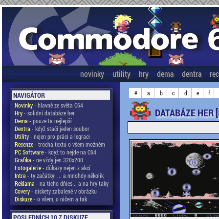
novinky
utility
hry
dema
dentra
re
#
a
b
c
d
e
f
NAVIGÁTOR
Novinky
- hlavně ze světa C64
DATABÁZE HER [
Hry
- solidní databáze her
Dema
- pouze ta nejlepší
Dentra
- když stačí jeden soubor
Utility
- nejen pro práci a legraci
Recenze
- trocha textu o všem možném
PC Software
- když to nejde na C64
Grafika
- ne vždy jen 320x200
Fotogalerie
- důkazy nejen z akcí
Intra
- ty začátky! ... a mnohdy několik
Reklama
- na ticho dňies .. a na hry taky
Covery
- diskety zabalené v obrázku
Diskuze
- o všem, o ničem a tak
POSLEDNÍCH 10 Z DISKUZE