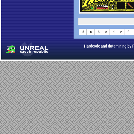
#
a
b
c
d
e
f
Hardcode and datamining by 