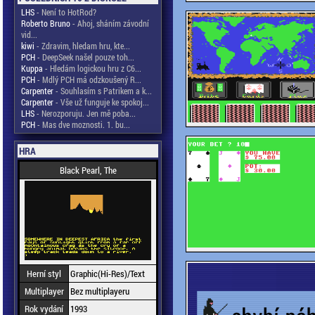
LHS
- Není to HotRod?
Roberto Bruno
- Ahoj, sháním závodní
vid...
kiwi
- Zdravim, hledam hru, kte...
PCH
- DeepSeek našel pouze toh...
Kuppa
- Hledám logickou hru z C6...
PCH
- Mdlý PCH má odzkoušený R...
Carpenter
- Souhlasím s Patrikem a k...
Carpenter
- Vše už funguje ke spokoj...
LHS
- Nerozporuju. Jen mě poba...
PCH
- Mas dve moznosti. 1. bu...
HRA
Black Pearl, The
Herní styl
Graphic(Hi-Res)/Text
Multiplayer
Bez multiplayeru
Rok vydání
1993