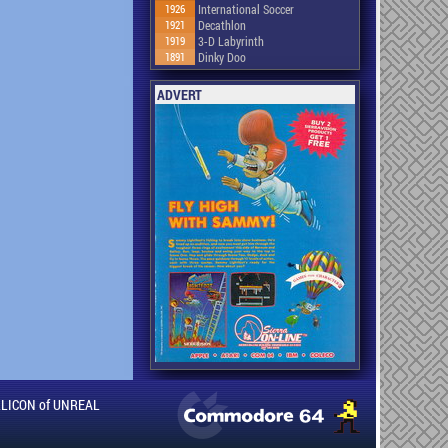
1926
International Soccer
1921
Decathlon
1919
3-D Labyrinth
1891
Dinky Doo
ADVERT
ILLICON of UNREAL