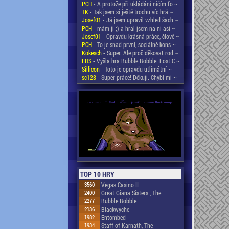
PCH
- A protože při ukládání ničím fo ~
TK
- Tak jsem si ještě trochu víc hrá ~
Josef01
- Já jsem upravil vzhled šach ~
PCH
- mám ji ;) a hral jsem na ni asi ~
Josef01
- Opravdu krásná práce, člově ~
PCH
- To je snad první, sociálně kons ~
Kokesch
- Super. Ale proč děkovat rod ~
LHS
- Vyšla hra Bubble Bobble: Lost C ~
Sillicon
- Toto je opravdu utlimátní ~
sc128
- Super práce! Děkuji. Chybí mi ~
TOP 10 HRY
3560
Vegas Casino II
2400
Great Giana Sisters , The
2277
Bubble Bobble
2136
Blackwyche
1982
Entombed
1934
Staff of Karnath, The