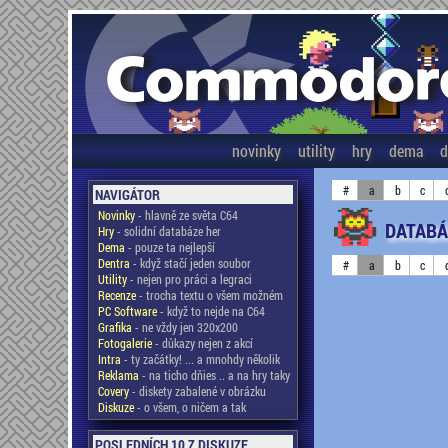
novinky
utility
hry
dema
d
#
a
b
c
NAVIGÁTOR
Novinky
- hlavně ze světa C64
DATABÁ
Hry
- solidní databáze her
Dema
- pouze ta nejlepší
Dentra
- když stačí jeden soubor
#
a
b
c
Utility
- nejen pro práci a legraci
Recenze
- trocha textu o všem možném
PC Software
- když to nejde na C64
Grafika
- ne vždy jen 320x200
Fotogalerie
- důkazy nejen z akcí
Intra
- ty začátky! ... a mnohdy několik
Reklama
- na ticho dňies .. a na hry taky
Covery
- diskety zabalené v obrázku
Diskuze
- o všem, o ničem a tak
POSLEDNÍCH 10 Z DISKUZE