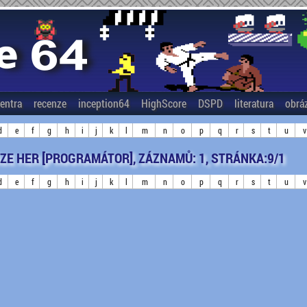
entra
recenze
inception64
HighScore
DSPD
literatura
obrá
d
e
f
g
h
i
j
k
l
m
n
o
p
q
r
s
t
u
v
ZE HER [PROGRAMÁTOR], ZÁZNAMŮ: 1, STRÁNKA:9/1
d
e
f
g
h
i
j
k
l
m
n
o
p
q
r
s
t
u
v