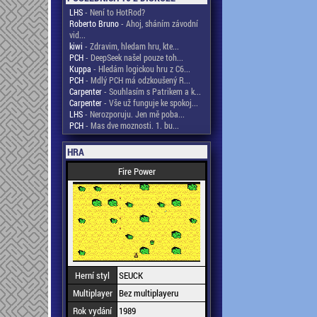
LHS
- Není to HotRod?
Roberto Bruno
- Ahoj, sháním závodní
vid...
kiwi
- Zdravim, hledam hru, kte...
PCH
- DeepSeek našel pouze toh...
Kuppa
- Hledám logickou hru z C6...
PCH
- Mdlý PCH má odzkoušený R...
Carpenter
- Souhlasím s Patrikem a k...
Carpenter
- Vše už funguje ke spokoj...
LHS
- Nerozporuju. Jen mě poba...
PCH
- Mas dve moznosti. 1. bu...
HRA
Fire Power
Herní styl
SEUCK
Multiplayer
Bez multiplayeru
Rok vydání
1989