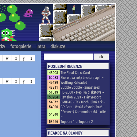
zky
fotogalerie
intra
diskuze
w
x
y
z
POSLEDNÍ RECENZE
48908
The Final ChessCard
52083
Skoro dva roky života s apli ~
w
x
y
z
49439
Wolfling Reloaded
48311
Bubble Bobble Remastered
51619
FD-2000 - Replika disketové ~
53284
Revision 2023 - Pártyreport
54872
8MIDAS - Tak trochu jiná ark ~
54020
GP Cars - česká závodní hra! ~
Přenosný Commodore 64 - uHel
54340
~
53556
Tupouni 1 a Tupouni 2
REAKCE NA ČLÁNKY