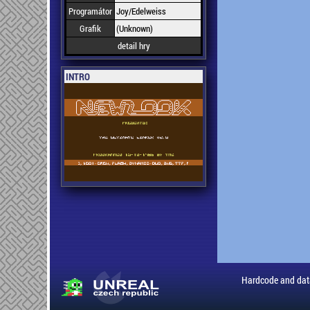
Programátor
Joy/Edelweiss
Grafik
(Unknown)
detail hry
INTRO
Hardcode and dat