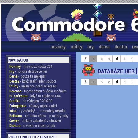
novinky
utility
hry
dema
dentra
re
#
a
b
c
d
e
f
NAVIGÁTOR
Novinky
- hlavně ze světa C64
DATABÁZE HER 
Hry
- solidní databáze her
Dema
- pouze ta nejlepší
Dentra
- když stačí jeden soubor
#
a
b
c
d
e
f
Utility
- nejen pro práci a legraci
Recenze
- trocha textu o všem možném
PC Software
- když to nejde na C64
Grafika
- ne vždy jen 320x200
Fotogalerie
- důkazy nejen z akcí
Intra
- ty začátky! ... a mnohdy několik
Reklama
- na ticho dňies .. a na hry taky
Covery
- diskety zabalené v obrázku
Diskuze
- o všem, o ničem a tak
POSLEDNÍCH 10 Z DISKUZE