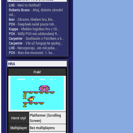
LHS
- Není to HotRod?
Roberto Bruno
- Ahoj, sháním závodní
vid...
kiwi
- Zdravim, hledam hru, kte...
PCH
- DeepSeek našel pouze toh...
Kuppa
- Hledám logickou hru z C6...
PCH
- Mdlý PCH má odzkoušený R...
Carpenter
- Souhlasím s Patrikem a k...
Carpenter
- Vše už funguje ke spokoj...
LHS
- Nerozporuju. Jen mě poba...
PCH
- Mas dve moznosti. 1. bu...
HRA
Frak!
Platformer (Scrolling
Herní styl
Screen)
Multiplayer
Bez multiplayeru