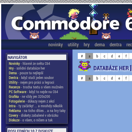
novinky
utility
hry
dema
dentra
re
#
a
b
c
d
e
f
NAVIGÁTOR
Novinky
- hlavně ze světa C64
DATABÁZE HER 
Hry
- solidní databáze her
Dema
- pouze ta nejlepší
Dentra
- když stačí jeden soubor
#
a
b
c
d
e
f
Utility
- nejen pro práci a legraci
Recenze
- trocha textu o všem možném
PC Software
- když to nejde na C64
Grafika
- ne vždy jen 320x200
Fotogalerie
- důkazy nejen z akcí
Intra
- ty začátky! ... a mnohdy několik
Reklama
- na ticho dňies .. a na hry taky
Covery
- diskety zabalené v obrázku
Diskuze
- o všem, o ničem a tak
POSLEDNÍCH 10 Z DISKUZE