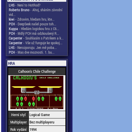
LHS
- Není to HotRod?
Roberto Bruno
- Ahoj, sháním závodní
vid...
kiwi
- Zdravim, hledam hru, kte...
PCH
- DeepSeek našel pouze toh...
Kuppa
- Hledám logickou hru z C6...
PCH
- Mdlý PCH má odzkoušený R...
Carpenter
- Souhlasím s Patrikem a k...
Carpenter
- Vše už funguje ke spokoj...
LHS
- Nerozporuju. Jen mě poba...
PCH
- Mas dve moznosti. 1. bu...
HRA
Calhoon's Chile Challenge
Herní styl
Logical Game
Multiplayer
Bez multiplayeru
Rok vydání
1994