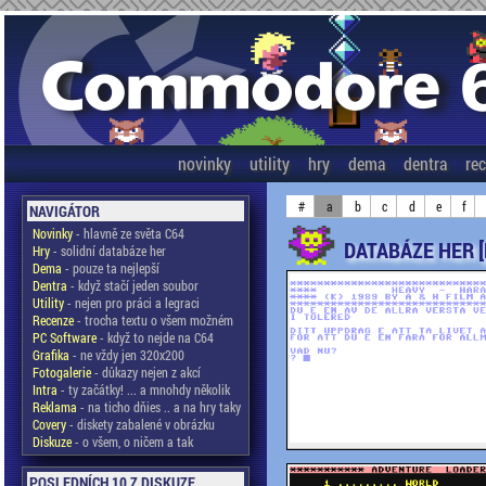
novinky
utility
hry
dema
dentra
re
#
a
b
c
d
e
f
NAVIGÁTOR
Novinky
- hlavně ze světa C64
DATABÁZE HER 
Hry
- solidní databáze her
Dema
- pouze ta nejlepší
Dentra
- když stačí jeden soubor
Utility
- nejen pro práci a legraci
Recenze
- trocha textu o všem možném
PC Software
- když to nejde na C64
Grafika
- ne vždy jen 320x200
Fotogalerie
- důkazy nejen z akcí
Intra
- ty začátky! ... a mnohdy několik
Reklama
- na ticho dňies .. a na hry taky
Covery
- diskety zabalené v obrázku
Diskuze
- o všem, o ničem a tak
POSLEDNÍCH 10 Z DISKUZE