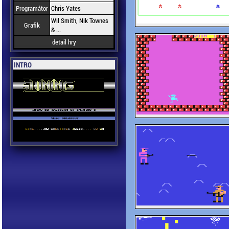
Programátor
Chris Yates
Wil Smith, Nik Townes
Grafik
& ...
detail hry
INTRO