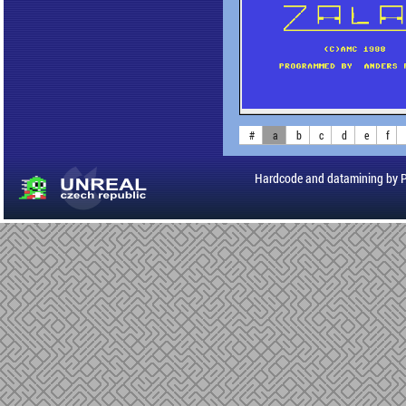
#
a
b
c
d
e
f
Hardcode and datamining by 