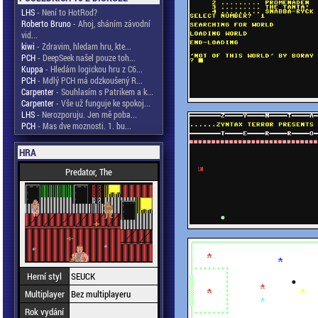
LHS
- Není to HotRod?
Roberto Bruno
- Ahoj, sháním závodní
vid...
kiwi
- Zdravim, hledam hru, kte...
PCH
- DeepSeek našel pouze toh...
Kuppa
- Hledám logickou hru z C6...
PCH
- Mdlý PCH má odzkoušený R...
Carpenter
- Souhlasím s Patrikem a k...
Carpenter
- Vše už funguje ke spokoj...
LHS
- Nerozporuju. Jen mě poba...
PCH
- Mas dve moznosti. 1. bu...
HRA
Predator, The
Herní styl
SEUCK
Multiplayer
Bez multiplayeru
Rok vydání