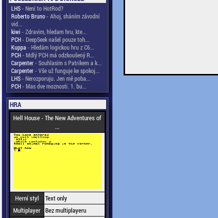
LHS
- Není to HotRod?
Roberto Bruno
- Ahoj, sháním závodní
vid...
kiwi
- Zdravim, hledam hru, kte...
PCH
- DeepSeek našel pouze toh...
Kuppa
- Hledám logickou hru z C6...
PCH
- Mdlý PCH má odzkoušený R...
Carpenter
- Souhlasím s Patrikem a k...
Carpenter
- Vše už funguje ke spokoj...
LHS
- Nerozporuju. Jen mě poba...
PCH
- Mas dve moznosti. 1. bu...
HRA
Hell House - The New Adventures of
...
Herní styl
Text only
Multiplayer
Bez multiplayeru