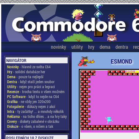
novinky
utility
hry
dema
dentra
re
ESMOND
NAVIGÁTOR
Novinky
- hlavně ze světa C64
Hry
- solidní databáze her
Dema
- pouze ta nejlepší
Dentra
- když stačí jeden soubor
Utility
- nejen pro práci a legraci
Recenze
- trocha textu o všem možném
PC Software
- když to nejde na C64
Grafika
- ne vždy jen 320x200
Fotogalerie
- důkazy nejen z akcí
Intra
- ty začátky! ... a mnohdy několik
Reklama
- na ticho dňies .. a na hry taky
Covery
- diskety zabalené v obrázku
Diskuze
- o všem, o ničem a tak
POSLEDNÍCH 10 Z DISKUZE