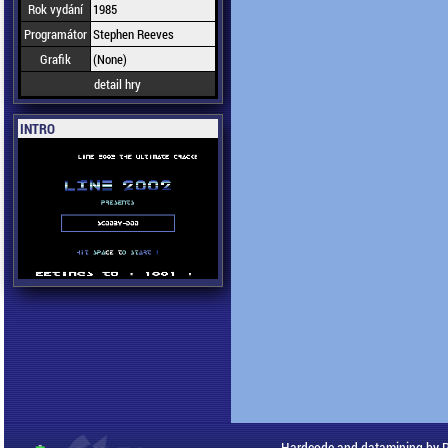
Rok vydání
1985
Programátor
Stephen Reeves
Grafik
(None)
detail hry
INTRO
Hardcode and datamining by 