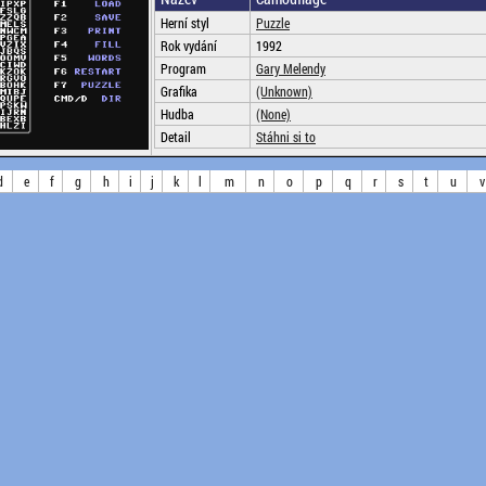
Herní styl
Puzzle
Rok vydání
1992
Program
Gary Melendy
Grafika
(Unknown)
Hudba
(None)
Detail
Stáhni si to
d
e
f
g
h
i
j
k
l
m
n
o
p
q
r
s
t
u
v