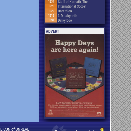
1934
Staff of Karnath, The
1926
International Soccer
1920
Decathlon
1919
3-D Labyrinth
1891
Dinky Doo
ADVERT
ILLICON of UNREAL