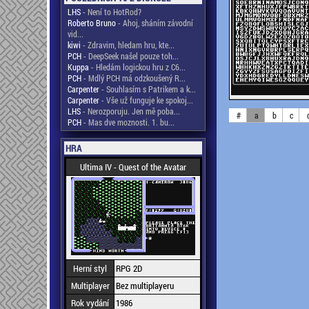
LHS
- Není to HotRod?
Roberto Bruno
- Ahoj, sháním závodní
vid...
kiwi
- Zdravim, hledam hru, kte...
PCH
- DeepSeek našel pouze toh...
Kuppa
- Hledám logickou hru z C6...
PCH
- Mdlý PCH má odzkoušený R...
Carpenter
- Souhlasím s Patrikem a k...
Carpenter
- Vše už funguje ke spokoj...
LHS
- Nerozporuju. Jen mě poba...
#
a
b
c
PCH
- Mas dve moznosti. 1. bu...
HRA
Ultima IV - Quest of the Avatar
Herní styl
RPG 2D
Multiplayer
Bez multiplayeru
Rok vydání
1986