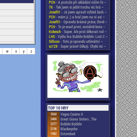
PCH
- A protože při ukládání ničím fo ~
TK
- Tak jsem si ještě trochu víc hrá ~
Josef01
- Já jsem upravil vzhled šach ~
PCH
- mám ji ;) a hral jsem na ni asi ~
Josef01
- Opravdu krásná práce, člově ~
PCH
- To je snad první, sociálně kons ~
Kokesch
- Super. Ale proč děkovat rod ~
LHS
- Vyšla hra Bubble Bobble: Lost C ~
Sillicon
- Toto je opravdu utlimátní ~
sc128
- Super práce! Děkuji. Chybí mi ~
w
x
y
z
TOP 10 HRY
3560
Vegas Casino II
2400
Great Giana Sisters , The
2277
Bubble Bobble
2136
Blackwyche
1982
Entombed