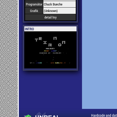
Programátor
Chuck Bueche
Grafik
(Unknown)
detail hry
INTRO
Hardcode and dat