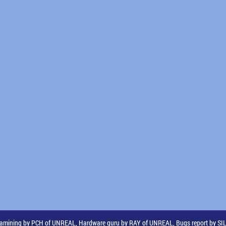
amining by PCH of UNREAL, Hardware guru by RAY of UNREAL, Bugs report by S