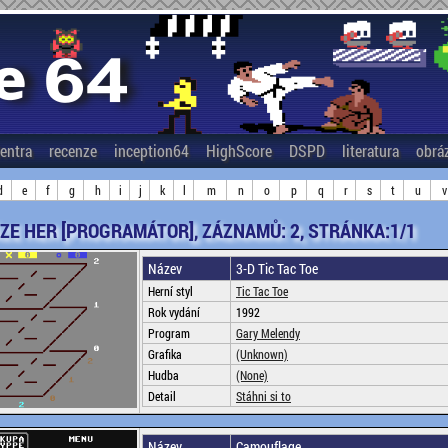
entra
recenze
inception64
HighScore
DSPD
literatura
obrá
d
e
f
g
h
i
j
k
l
m
n
o
p
q
r
s
t
u
v
ZE HER [PROGRAMÁTOR], ZÁZNAMŮ: 2, STRÁNKA:1/1
Název
3-D Tic Tac Toe
Herní styl
Tic Tac Toe
Rok vydání
1992
Program
Gary Melendy
Grafika
(Unknown)
Hudba
(None)
Detail
Stáhni si to
Název
Camouflage