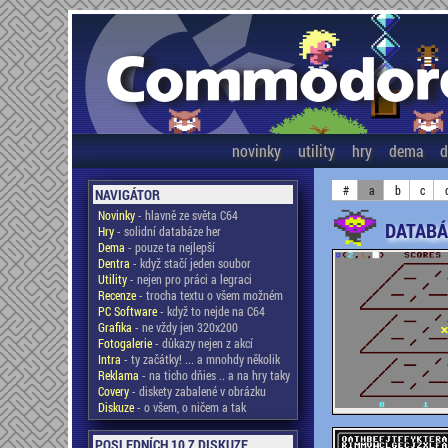
novinky
utility
hry
dema
d
#
a
b
c
NAVIGÁTOR
Novinky
- hlavně ze světa C64
DATABÁ
Hry
- solidní databáze her
Dema
- pouze ta nejlepší
Dentra
- když stačí jeden soubor
Utility
- nejen pro práci a legraci
Recenze
- trocha textu o všem možném
PC Software
- když to nejde na C64
Grafika
- ne vždy jen 320x200
Fotogalerie
- důkazy nejen z akcí
Intra
- ty začátky! ... a mnohdy několik
Reklama
- na ticho dňies .. a na hry taky
Covery
- diskety zabalené v obrázku
Diskuze
- o všem, o ničem a tak
POSLEDNÍCH 10 Z DISKUZE