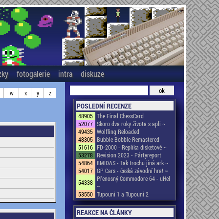
zky
fotogalerie
intra
diskuze
w
x
y
z
POSLEDNÍ RECENZE
48905
The Final ChessCard
52077
Skoro dva roky života s apli ~
49435
Wolfling Reloaded
48305
Bubble Bobble Remastered
51616
FD-2000 - Replika disketové ~
53278
Revision 2023 - Pártyreport
54864
8MIDAS - Tak trochu jiná ark ~
54017
GP Cars - česká závodní hra! ~
Přenosný Commodore 64 - uHel
54338
~
53550
Tupouni 1 a Tupouni 2
REAKCE NA ČLÁNKY