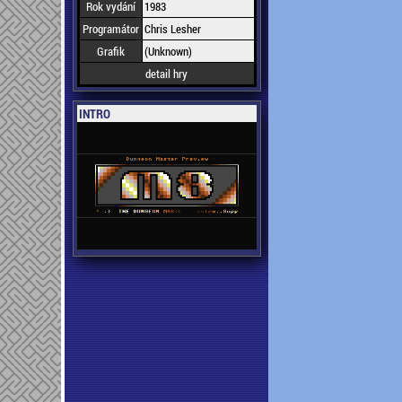
Rok vydání
1983
Programátor
Chris Lesher
Grafik
(Unknown)
detail hry
INTRO