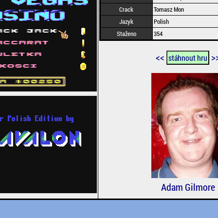
Crack
Tomasz Mon
Jazyk
Polish
Staženo
354
<<
>
stáhnout hru
Adam Gilmore