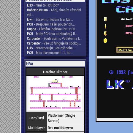
LHS
- Není to HotRod?
Roberto Bruno
- Ahoj, sháním závodní
vid...
kiwi
- Zdravim, hledam hru, kte...
PCH
- DeepSeek našel pouze toh...
Kuppa
- Hledám logickou hru z C6...
PCH
- Mdlý PCH má odzkoušený R...
Carpenter
- Souhlasím s Patrikem a k...
Carpenter
- Vše už funguje ke spokoj...
LHS
- Nerozporuju. Jen mě poba...
PCH
- Mas dve moznosti. 1. bu...
HRA
Hardhat Climber
Platformer (Single
Herní styl
Screen)
Multiplayer
Bez multiplayeru