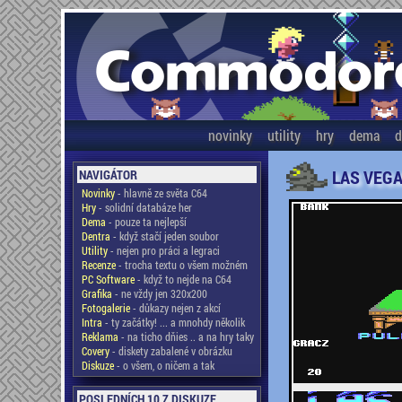
novinky
utility
hry
dema
d
LAS VEGA
NAVIGÁTOR
Novinky
- hlavně ze světa C64
Hry
- solidní databáze her
Dema
- pouze ta nejlepší
Dentra
- když stačí jeden soubor
Utility
- nejen pro práci a legraci
Recenze
- trocha textu o všem možném
PC Software
- když to nejde na C64
Grafika
- ne vždy jen 320x200
Fotogalerie
- důkazy nejen z akcí
Intra
- ty začátky! ... a mnohdy několik
Reklama
- na ticho dňies .. a na hry taky
Covery
- diskety zabalené v obrázku
Diskuze
- o všem, o ničem a tak
POSLEDNÍCH 10 Z DISKUZE