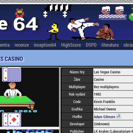
entra
recenze
inception64
HighScore
DSPD
literatura
obrá
S CASINO
Název hry
Las Vegas Casino
Žánr
Casino
Multiplayer
Bez multiplayeru
Rok vydání
1992
Code
Kevin Franklin
Grafika
Michael Owens
Hudba
Adam Gilmore
Developer
(Unknown)
Publisher
LK Avalon (Laboratorium 