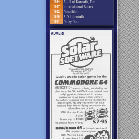
1934
Staff of Karnath, The
1927
International Soccer
1922
Decathlon
1919
3-D Labyrinth
1891
Dinky Doo
ADVERT