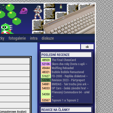
zky
fotogalerie
intra
diskuze
POSLEDNÍ RECENZE
48920
The Final ChessCard
52106
Skoro dva roky života s apli ~
49444
Wolfling Reloaded
48321
Bubble Bobble Remastered
51627
FD-2000 - Replika disketové ~
53299
Revision 2023 - Pártyreport
54881
8MIDAS - Tak trochu jiná ark ~
54033
GP Cars - česká závodní hra! ~
Přenosný Commodore 64 - uHel
54350
~
53567
Tupouni 1 a Tupouni 2
REAKCE NA ČLÁNKY
Komputerowe Avalon)