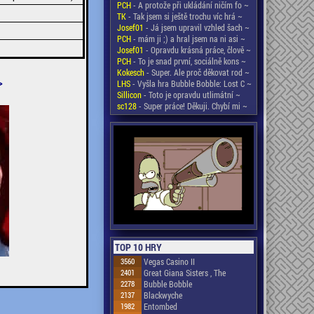
PCH
- A protože při ukládání ničím fo ~
TK
- Tak jsem si ještě trochu víc hrá ~
Josef01
- Já jsem upravil vzhled šach ~
PCH
- mám ji ;) a hral jsem na ni asi ~
Josef01
- Opravdu krásná práce, člově ~
PCH
- To je snad první, sociálně kons ~
Kokesch
- Super. Ale proč děkovat rod ~
>
LHS
- Vyšla hra Bubble Bobble: Lost C ~
Sillicon
- Toto je opravdu utlimátní ~
sc128
- Super práce! Děkuji. Chybí mi ~
TOP 10 HRY
3560
Vegas Casino II
2401
Great Giana Sisters , The
2278
Bubble Bobble
2137
Blackwyche
1982
Entombed