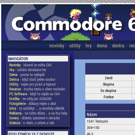
novinky
utility
hry
dema
dentra
re
NAVIGÁTOR
Novinky
- hlavně ze světa C64
Hry
- solidní databáze her
Dema
- pouze ta nejlepší
Země
Dentra
- když stačí jeden soubor
Utility
- nejen pro práci a legraci
Skupina
Recenze
- trocha textu o všem možném
Ex-skupina
PC Software
- když to nejde na C64
Funkce
Grafika
- ne vždy jen 320x200
Fotogalerie
- důkazy nejen z akcí
Intra
- ty začátky! ... a mnohdy několik
Reklama
- na ticho dňies .. a na hry taky
Název
Covery
- diskety zabalené v obrázku
1541-Testsuite
Diskuze
- o všem, o ničem a tak
304+150
POSLEDNÍCH 10 Z DISKUZE
4k-3