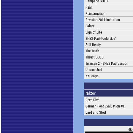
Rampage GOLD
Real
Reincarnation
Revision 2011 Invitation
Salute!
Sign of Life
SNES-Pad-Tooldisk #1
Still Ready
The Truth
Thrust GOLD
Turrican 2 - SNES Pad Version
Uncrunched
XXLarge
Název
Deep Dive
German Font Evaluation #1
Lard and Steel
4k-