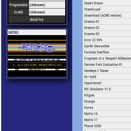
Desert Dream
Programátor
(Unknown)
DreamLoad
Grafik
(Unknown)
Dreamload (ACME version)
detail hry
Dreams-01
Dreams-02
INTRO
Dreams-03
Error 23 90%
Exo4K-Decruncher
Formula Overflow
Fragment of a TempesT Milleniu
German Font Evaluation #1
Hawkeye 2 Teaser
IK+ Gold
Importance?
IRC Simulator V1.0
Kitgum
Knoops
Kurwa
Matrix 16
Matrix 17
Planet 5200