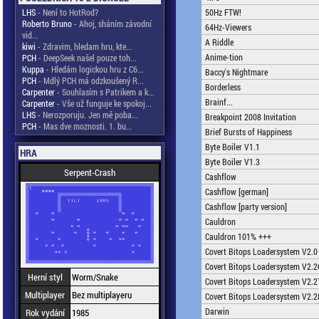
LHS
- Není to HotRod?
50Hz FTW!
Roberto Bruno
- Ahoj, sháním závodní
64Hz-Viewers
vid...
A Riddle
kiwi
- Zdravim, hledam hru, kte...
Anime-tion
PCH
- DeepSeek našel pouze toh...
Kuppa
- Hledám logickou hru z C6...
Baccy's Nightmare
PCH
- Mdlý PCH má odzkoušený R...
Borderless
Carpenter
- Souhlasím s Patrikem a k...
Brainf...
Carpenter
- Vše už funguje ke spokoj...
LHS
- Nerozporuju. Jen mě poba...
Breakpoint 2008 Invitation
PCH
- Mas dve moznosti. 1. bu...
Brief Bursts of Happiness
Byte Boiler V1.1
HRA
Byte Boiler V1.3
Serpent-Crash
Cashflow
Cashflow [german]
Cashflow [party version]
Cauldron
Cauldron 101% +++
Covert Bitops Loadersystem V2.0
Covert Bitops Loadersystem V2.2
Herní styl
Worm/Snake
Covert Bitops Loadersystem V2.2
Multiplayer
Bez multiplayeru
Covert Bitops Loadersystem V2.2
Darwin
Rok vydání
1985