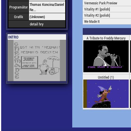
Vermessic Park Preview
Thomas Koncina/Daniel
Programátor
Vitality #1 [polish]
Re...
Vitality #2 [polish]
Grafik
(Unknown)
We Made It
detail hry
INTRO
A Tribute to Freddy Mercury
Untitled (1)