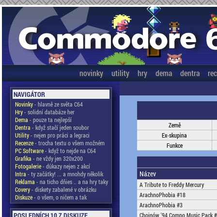
novinky
utility
hry
dema
dentra
re
NAVIGÁTOR
Novinky
- hlavně ze světa C64
Hry
- solidní databáze her
Dema
- pouze ta nejlepší
Země
Dentra
- když stačí jeden soubor
Utility
- nejen pro práci a legraci
Ex-skupina
Recenze
- trocha textu o všem možném
Funkce
PC Software
- když to nejde na C64
Grafika
- ne vždy jen 320x200
Fotogalerie
- důkazy nejen z akcí
Název
Intra
- ty začátky! ... a mnohdy několik
Reklama
- na ticho dňies .. a na hry taky
A Tribute to Freddy Mercury
Covery
- diskety zabalené v obrázku
ArachnoPhobia #18
Diskuze
- o všem, o ničem a tak
ArachnoPhobia #3
POSLEDNÍCH 10 Z DISKUZE
Chojnów '94 Compo Music Pack 