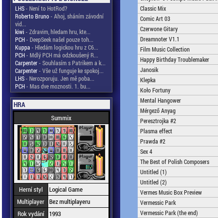
LHS
- Není to HotRod?
Classic Mix
Roberto Bruno
- Ahoj, sháním závodní
Comic Art 03
vid...
Czerwone Gitary
kiwi
- Zdravim, hledam hru, kte...
Dreamnoter V1.1
PCH
- DeepSeek našel pouze toh...
Kuppa
- Hledám logickou hru z C6...
Film Music Collection
PCH
- Mdlý PCH má odzkoušený R...
Happy Birthday Troublemaker
Carpenter
- Souhlasím s Patrikem a k...
Janosik
Carpenter
- Vše už funguje ke spokoj...
LHS
- Nerozporuju. Jen mě poba...
Klepka
PCH
- Mas dve moznosti. 1. bu...
Koło Fortuny
Mental Hangower
HRA
Mérgező Anyag
Summix
Peresztrojka #2
Plasma effect
Prawda #2
Sex 4
The Best of Polish Composers
Untitled (1)
Untitled (2)
Herní styl
Logical Game
Vermes Music Box Preview
Multiplayer
Bez multiplayeru
Vermessic Park
Vermessic Park (the end)
Rok vydání
1993