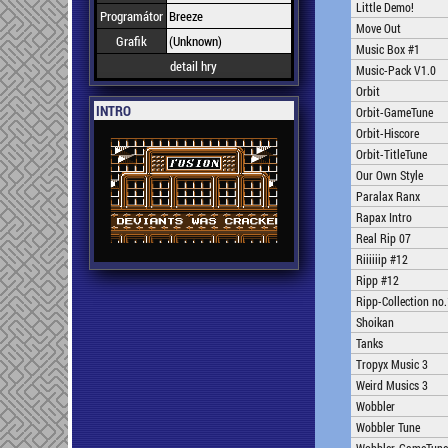
Little Demo!
Programátor
Breeze
Move Out
Grafik
(Unknown)
Music Box #1
detail hry
Music-Pack V1.0
Orbit
INTRO
Orbit-GameTune
Orbit-Hiscore
Orbit-TitleTune
Our Own Style
Paralax Ranx
Rapax Intro
Real Rip 07
Riiiiiip #12
Ripp #12
Ripp-Collection no
Shoikan
Tanks
Tropyx Music 3
Weird Musics 3
Wobbler
Wobbler Tune