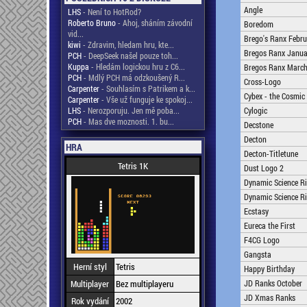
Angle
LHS
- Není to HotRod?
Roberto Bruno
- Ahoj, sháním závodní
Boredom
vid...
Brego's Ranx Febru
kiwi
- Zdravim, hledam hru, kte...
Bregos Ranx Janua
PCH
- DeepSeek našel pouze toh...
Kuppa
- Hledám logickou hru z C6...
Bregos Ranx Marc
PCH
- Mdlý PCH má odzkoušený R...
Cross-Logo
Carpenter
- Souhlasím s Patrikem a k...
Cybex - the Cosmic
Carpenter
- Vše už funguje ke spokoj...
LHS
- Nerozporuju. Jen mě poba...
Cylogic
PCH
- Mas dve moznosti. 1. bu...
Decstone
Decton
HRA
Decton-Titletune
Tetris 1K
Dust Logo 2
Dynamic Science R
Dynamic Science R
Ecstasy
Eureca the First
F4CG Logo
Gangsta
Herní styl
Tetris
Happy Birthday
Multiplayer
Bez multiplayeru
JD Ranks October
JD Xmas Ranks
Rok vydání
2002