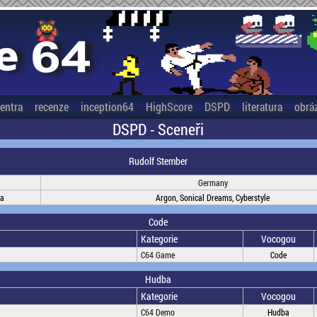
entra
recenze
inception64
HighScore
DSPD
literatura
obrá
DSPD - Sceneři
Rudolf Stember
Germany
na
Argon, Sonical Dreams, Cyberstyle
Code
Kategorie
Vocogou
C64 Game
Code
Hudba
Kategorie
Vocogou
C64 Demo
Hudba