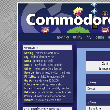
novinky
utility
hry
dema
d
NAVIGÁTOR
Novinky
- hlavně ze světa C64
Hry
- solidní databáze her
Dema
- pouze ta nejlepší
Země
Dentra
- když stačí jeden soubor
Utility
- nejen pro práci a legraci
Ex-skupi
Recenze
- trocha textu o všem možném
PC Software
- když to nejde na C64
Grafika
- ne vždy jen 320x200
Název
Fotogalerie
- důkazy nejen z akcí
Intra
- ty začátky! ... a mnohdy několik
Decton
Reklama
- na ticho dňies .. a na hry taky
Covery
- diskety zabalené v obrázku
Diskuze
- o všem, o ničem a tak
Název
18 and Life
POSLEDNÍCH 10 Z DISKUZE