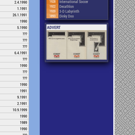
1928
International Soccer
2.4.1990
1922
Decathlon
1.1991
1920
3-D Labyrinth
26.1.1991
1893
Dinky Doo
1990
ADVERT
5.1990
???
???
???
6.4.1991
???
1990
???
???
1990
1991
9.1991
2.1991
10.9.1999
1990
1989
1990