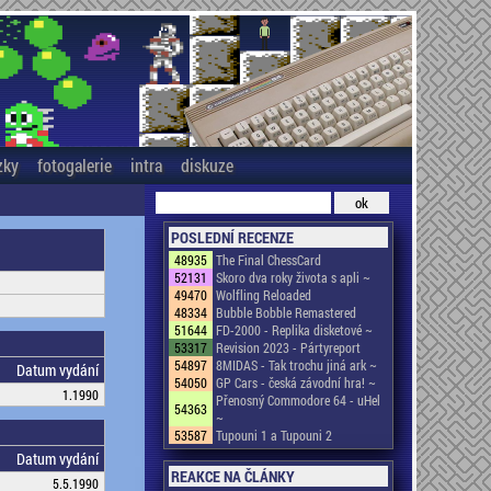
zky
fotogalerie
intra
diskuze
POSLEDNÍ RECENZE
48935
The Final ChessCard
52131
Skoro dva roky života s apli ~
49470
Wolfling Reloaded
48334
Bubble Bobble Remastered
51644
FD-2000 - Replika disketové ~
53317
Revision 2023 - Pártyreport
54897
8MIDAS - Tak trochu jiná ark ~
Datum vydání
54050
GP Cars - česká závodní hra! ~
1.1990
Přenosný Commodore 64 - uHel
54363
~
53587
Tupouni 1 a Tupouni 2
Datum vydání
REAKCE NA ČLÁNKY
5.5.1990