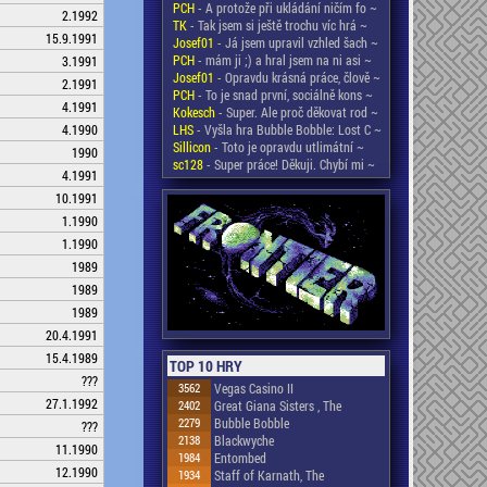
PCH
- A protože při ukládání ničím fo ~
2.1992
TK
- Tak jsem si ještě trochu víc hrá ~
15.9.1991
Josef01
- Já jsem upravil vzhled šach ~
PCH
- mám ji ;) a hral jsem na ni asi ~
3.1991
Josef01
- Opravdu krásná práce, člově ~
2.1991
PCH
- To je snad první, sociálně kons ~
4.1991
Kokesch
- Super. Ale proč děkovat rod ~
4.1990
LHS
- Vyšla hra Bubble Bobble: Lost C ~
Sillicon
- Toto je opravdu utlimátní ~
1990
sc128
- Super práce! Děkuji. Chybí mi ~
4.1991
10.1991
1.1990
1.1990
1989
1989
1989
20.4.1991
15.4.1989
TOP 10 HRY
???
3562
Vegas Casino II
27.1.1992
2402
Great Giana Sisters , The
2279
Bubble Bobble
???
2138
Blackwyche
11.1990
1984
Entombed
12.1990
1934
Staff of Karnath, The