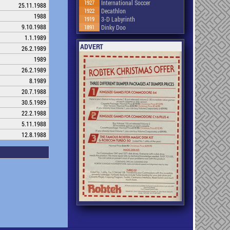
1927
International Soccer
25.11.1988
1922
Decathlon
1988
1919
3-D Labyrinth
9.10.1988
1891
Dinky Doo
1.1.1989
ADVERT
26.2.1989
1989
26.2.1989
8.1989
20.7.1988
30.5.1989
22.2.1988
5.11.1988
12.8.1988