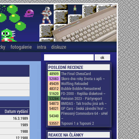
zky
fotogalerie
intra
diskuze
POSLEDNÍ RECENZE
48909
The Final ChessCard
52083
Skoro dva roky života s apli ~
49439
Wolfling Reloaded
48312
Bubble Bobble Remastered
51620
FD-2000 - Replika disketové ~
53284
Revision 2023 - Pártyreport
54873
8MIDAS - Tak trochu jiná ark ~
54021
GP Cars - česká závodní hra! ~
Datum vydání
Přenosný Commodore 64 - uHel
54340
16.3.1989
~
53557
Tupouni 1 a Tupouni 2
1989
1988
REAKCE NA ČLÁNKY
12.1988