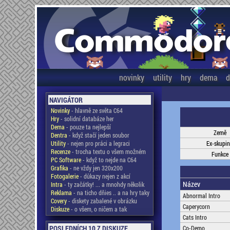
novinky
utility
hry
dema
d
NAVIGÁTOR
Novinky
- hlavně ze světa C64
Hry
- solidní databáze her
Dema
- pouze ta nejlepší
Země
Dentra
- když stačí jeden soubor
Utility
- nejen pro práci a legraci
Ex-skupi
Recenze
- trocha textu o všem možném
Funkce
PC Software
- když to nejde na C64
Grafika
- ne vždy jen 320x200
Fotogalerie
- důkazy nejen z akcí
Název
Intra
- ty začátky! ... a mnohdy několik
Reklama
- na ticho dňies .. a na hry taky
Abnormal Intro
Covery
- diskety zabalené v obrázku
Caperycorn
Diskuze
- o všem, o ničem a tak
Cats Intro
POSLEDNÍCH 10 Z DISKUZE
Co-Demo