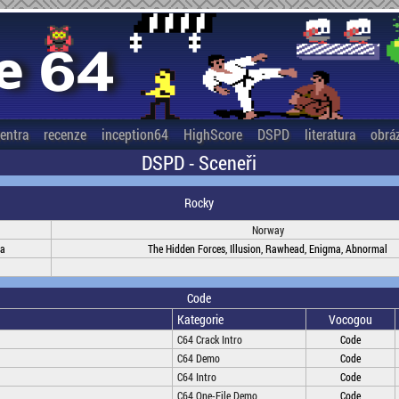
entra
recenze
inception64
HighScore
DSPD
literatura
obrá
DSPD - Sceneři
Rocky
Norway
na
The Hidden Forces, Illusion, Rawhead, Enigma, Abnormal
Code
Kategorie
Vocogou
C64 Crack Intro
Code
C64 Demo
Code
C64 Intro
Code
C64 One-File Demo
Code