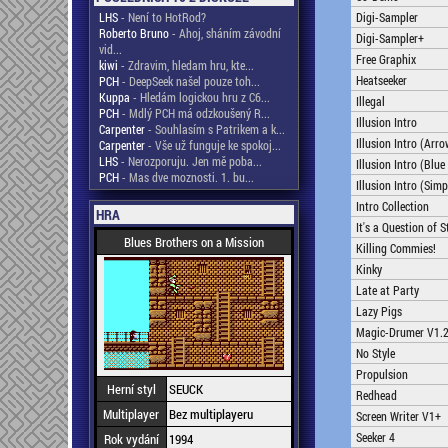
LHS
- Není to HotRod?
Digi-Sampler
Roberto Bruno
- Ahoj, sháním závodní
Digi-Sampler+
vid...
Free Graphix
kiwi
- Zdravim, hledam hru, kte...
Heatseeker
PCH
- DeepSeek našel pouze toh...
Kuppa
- Hledám logickou hru z C6...
Illegal
PCH
- Mdlý PCH má odzkoušený R...
Illusion Intro
Carpenter
- Souhlasím s Patrikem a k...
Illusion Intro (Arr
Carpenter
- Vše už funguje ke spokoj...
LHS
- Nerozporuju. Jen mě poba...
Illusion Intro (Blu
PCH
- Mas dve moznosti. 1. bu...
Illusion Intro (Simp
Intro Collection
HRA
It's a Question of S
Blues Brothers on a Mission
Killing Commies!
Kinky
Late at Party
Lazy Pigs
Magic-Drumer V1.
No Style
Propulsion
Herní styl
SEUCK
Redhead
Multiplayer
Bez multiplayeru
Screen Writer V1+
Seeker 4
Rok vydání
1994