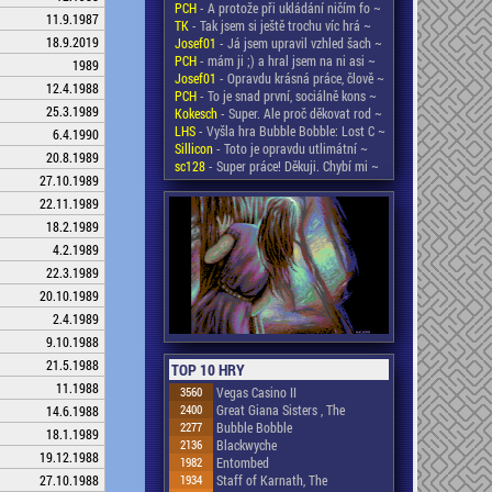
PCH
- A protože při ukládání ničím fo ~
11.9.1987
TK
- Tak jsem si ještě trochu víc hrá ~
18.9.2019
Josef01
- Já jsem upravil vzhled šach ~
PCH
- mám ji ;) a hral jsem na ni asi ~
1989
Josef01
- Opravdu krásná práce, člově ~
12.4.1988
PCH
- To je snad první, sociálně kons ~
25.3.1989
Kokesch
- Super. Ale proč děkovat rod ~
LHS
- Vyšla hra Bubble Bobble: Lost C ~
6.4.1990
Sillicon
- Toto je opravdu utlimátní ~
20.8.1989
sc128
- Super práce! Děkuji. Chybí mi ~
27.10.1989
22.11.1989
18.2.1989
4.2.1989
22.3.1989
20.10.1989
2.4.1989
9.10.1988
21.5.1988
TOP 10 HRY
11.1988
3560
Vegas Casino II
2400
Great Giana Sisters , The
14.6.1988
2277
Bubble Bobble
18.1.1989
2136
Blackwyche
19.12.1988
1982
Entombed
27.10.1988
1934
Staff of Karnath, The