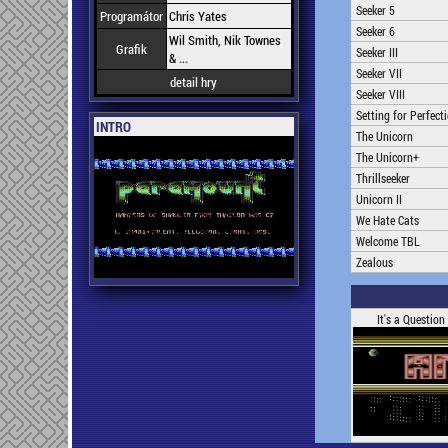
Seeker 5
Programátor
Chris Yates
Seeker 6
Wil Smith, Nik Townes
Grafik
Seeker III
& ...
Seeker VII
detail hry
Seeker VIII
Setting for Perfecti
INTRO
The Unicorn
The Unicorn+
Thrillseeker
Unicorn II
We Hate Cats
Welcome TBL
Zealous
It's a Question