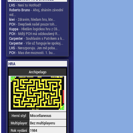
LHS
- Není to HotRod?
Roberto Bruno
- Ahoj, sháním závodní
vid...
kiwi
- Zdravim, hledam hru, kte...
PCH
- DeepSeek našel pouze toh...
Kuppa
- Hledám logickou hru z C6...
PCH
- Mdlý PCH má odzkoušený R...
Carpenter
- Souhlasím s Patrikem a k...
Carpenter
- Vše už funguje ke spokoj...
LHS
- Nerozporuju. Jen mě poba...
PCH
- Mas dve moznosti. 1. bu...
HRA
Archipelago
Herní styl
Miscellaneous
Multiplayer
Bez multiplayeru
Rok vydání
1984