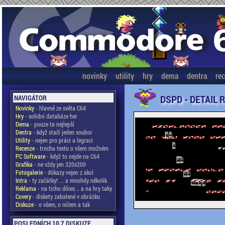
novinky
utility
hry
dema
dentra
re
DSPD - DETAIL 
NAVIGÁTOR
Novinky
- hlavně ze světa C64
Hry
- solidní databáze her
Dema
- pouze ta nejlepší
Dentra
- když stačí jeden soubor
Utility
- nejen pro práci a legraci
Recenze
- trocha textu o všem možném
PC Software
- když to nejde na C64
Grafika
- ne vždy jen 320x200
Fotogalerie
- důkazy nejen z akcí
Intra
- ty začátky! ... a mnohdy několik
Reklama
- na ticho dňies .. a na hry taky
Covery
- diskety zabalené v obrázku
Diskuze
- o všem, o ničem a tak
POSLEDNÍCH 10 Z DISKUZE