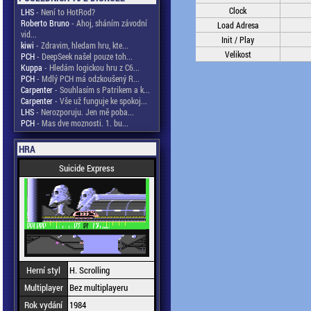
Clock
LHS
- Není to HotRod?
Roberto Bruno
- Ahoj, sháním závodní
Load Adresa
vid...
Init / Play
kiwi
- Zdravim, hledam hru, kte...
Velikost
PCH
- DeepSeek našel pouze toh...
Kuppa
- Hledám logickou hru z C6...
PCH
- Mdlý PCH má odzkoušený R...
Carpenter
- Souhlasím s Patrikem a k...
Carpenter
- Vše už funguje ke spokoj...
LHS
- Nerozporuju. Jen mě poba...
PCH
- Mas dve moznosti. 1. bu...
HRA
Suicide Express
Herní styl
H. Scrolling
Multiplayer
Bez multiplayeru
Rok vydání
1984