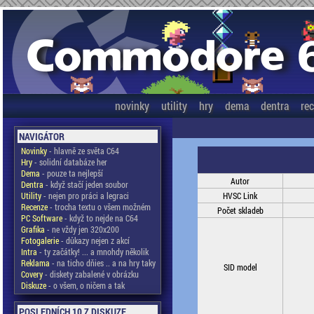
novinky
utility
hry
dema
dentra
re
NAVIGÁTOR
Novinky
- hlavně ze světa C64
Hry
- solidní databáze her
Dema
- pouze ta nejlepší
Autor
Dentra
- když stačí jeden soubor
Utility
- nejen pro práci a legraci
HVSC Link
Recenze
- trocha textu o všem možném
Počet skladeb
PC Software
- když to nejde na C64
Grafika
- ne vždy jen 320x200
Fotogalerie
- důkazy nejen z akcí
Intra
- ty začátky! ... a mnohdy několik
Reklama
- na ticho dňies .. a na hry taky
SID model
Covery
- diskety zabalené v obrázku
Diskuze
- o všem, o ničem a tak
POSLEDNÍCH 10 Z DISKUZE