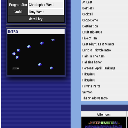
At Last
Programátor
Christopher West
Beatless
Grafik
Tony West
Cocktail
detail hry
Coop-Demo
Destination
INTRO
Exult Rip #001
Five of Ten
Last Night, Last Minute
Lurid & Tricycle Intro
Pain In The Asm
Pal sine høner
Personal April Rankings
Pikapieru
Pikapieru
Private Parts
Sermon
The Shadows Intro
Afternoon