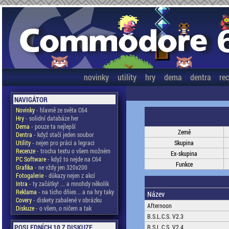
novinky
utility
hry
dema
dentra
re
NAVIGÁTOR
Novinky
- hlavně ze světa C64
Hry
- solidní databáze her
Dema
- pouze ta nejlepší
Země
Dentra
- když stačí jeden soubor
Utility
- nejen pro práci a legraci
Skupina
Recenze
- trocha textu o všem možném
Ex-skupina
PC Software
- když to nejde na C64
Funkce
Grafika
- ne vždy jen 320x200
Fotogalerie
- důkazy nejen z akcí
Intra
- ty začátky! ... a mnohdy několik
Reklama
- na ticho dňies .. a na hry taky
Název
Covery
- diskety zabalené v obrázku
Afternoon
Diskuze
- o všem, o ničem a tak
B.S.L.C.S. V2.3
POSLEDNÍCH 10 Z DISKUZE
B.S.L.C.S. V2.4