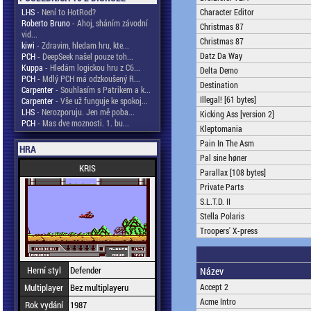
LHS
- Není to HotRod?
Character Editor
Roberto Bruno
- Ahoj, sháním závodní
Christmas 87
vid...
Christmas 87
kiwi
- Zdravim, hledam hru, kte...
Datz Da Way
PCH
- DeepSeek našel pouze toh...
Kuppa
- Hledám logickou hru z C6...
Delta Demo
PCH
- Mdlý PCH má odzkoušený R...
Destination
Carpenter
- Souhlasím s Patrikem a k...
Illegal! [61 bytes]
Carpenter
- Vše už funguje ke spokoj...
LHS
- Nerozporuju. Jen mě poba...
Kicking Ass [version 2]
PCH
- Mas dve moznosti. 1. bu...
Kleptomania
Pain In The Asm
HRA
Pal sine høner
KRIS
Parallax [108 bytes]
Private Parts
S.L.T.D. II
Stella Polaris
Troopers' X-press
Herní styl
Defender
Název
Multiplayer
Bez multiplayeru
Accept 2
Acme Intro
Rok vydání
1987