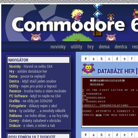
novinky
utility
hry
dema
dentra
re
#
a
b
c
d
e
f
NAVIGÁTOR
Novinky
- hlavně ze světa C64
DATABÁZE HER 
Hry
- solidní databáze her
Dema
- pouze ta nejlepší
Dentra
- když stačí jeden soubor
Utility
- nejen pro práci a legraci
Recenze
- trocha textu o všem možném
PC Software
- když to nejde na C64
Grafika
- ne vždy jen 320x200
Fotogalerie
- důkazy nejen z akcí
Intra
- ty začátky! ... a mnohdy několik
Reklama
- na ticho dňies .. a na hry taky
Covery
- diskety zabalené v obrázku
Diskuze
- o všem, o ničem a tak
#
a
b
c
d
e
f
POSLEDNÍCH 10 Z DISKUZE