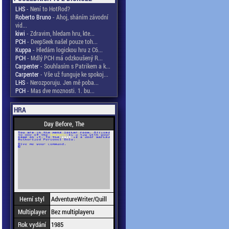
LHS
- Není to HotRod?
Roberto Bruno
- Ahoj, sháním závodní
vid...
kiwi
- Zdravim, hledam hru, kte...
PCH
- DeepSeek našel pouze toh...
Kuppa
- Hledám logickou hru z C6...
PCH
- Mdlý PCH má odzkoušený R...
Carpenter
- Souhlasím s Patrikem a k...
Carpenter
- Vše už funguje ke spokoj...
LHS
- Nerozporuju. Jen mě poba...
PCH
- Mas dve moznosti. 1. bu...
HRA
Day Before, The
Herní styl
AdventureWriter/Quill
Multiplayer
Bez multiplayeru
Rok vydání
1985