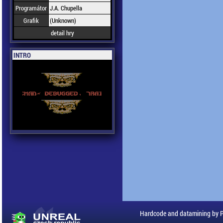
Programátor
J.A. Chupella
Grafik
(Unknown)
detail hry
INTRO
Hardcode and datamining by 