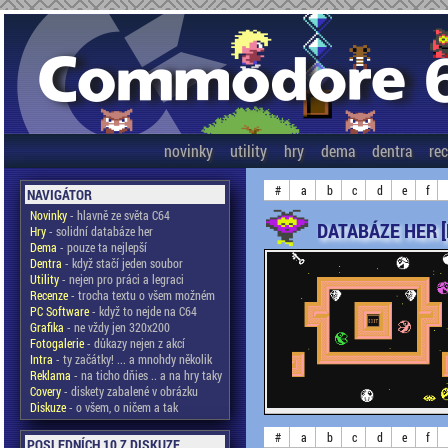
novinky
utility
hry
dema
dentra
re
#
a
b
c
d
e
f
NAVIGÁTOR
Novinky
- hlavně ze světa C64
DATABÁZE HER [
Hry
- solidní databáze her
Dema
- pouze ta nejlepší
Dentra
- když stačí jeden soubor
Utility
- nejen pro práci a legraci
Recenze
- trocha textu o všem možném
PC Software
- když to nejde na C64
Grafika
- ne vždy jen 320x200
Fotogalerie
- důkazy nejen z akcí
Intra
- ty začátky! ... a mnohdy několik
Reklama
- na ticho dňies .. a na hry taky
Covery
- diskety zabalené v obrázku
Diskuze
- o všem, o ničem a tak
#
a
b
c
d
e
f
POSLEDNÍCH 10 Z DISKUZE