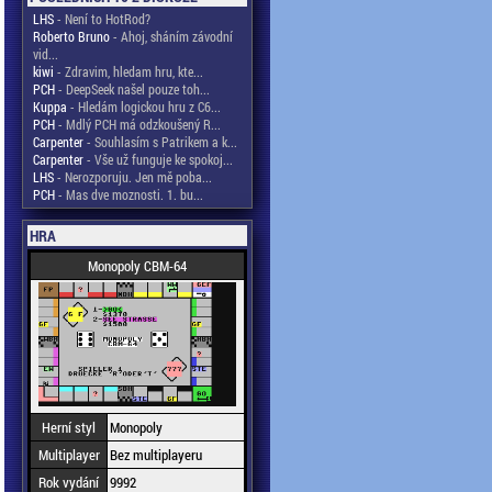
LHS
- Není to HotRod?
Roberto Bruno
- Ahoj, sháním závodní
vid...
kiwi
- Zdravim, hledam hru, kte...
PCH
- DeepSeek našel pouze toh...
Kuppa
- Hledám logickou hru z C6...
PCH
- Mdlý PCH má odzkoušený R...
Carpenter
- Souhlasím s Patrikem a k...
Carpenter
- Vše už funguje ke spokoj...
LHS
- Nerozporuju. Jen mě poba...
PCH
- Mas dve moznosti. 1. bu...
HRA
Monopoly CBM-64
Herní styl
Monopoly
Multiplayer
Bez multiplayeru
Rok vydání
9992