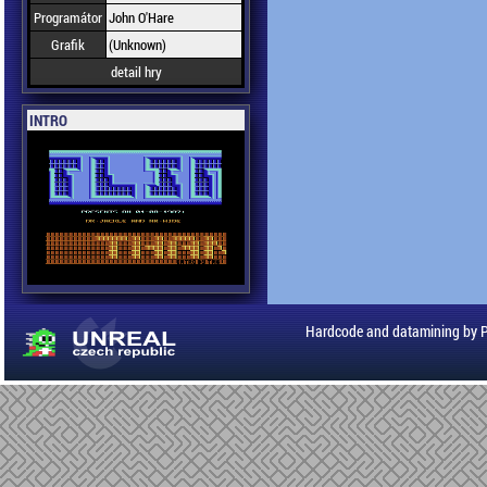
Programátor
John O'Hare
Grafik
(Unknown)
detail hry
INTRO
Hardcode and datamining by 