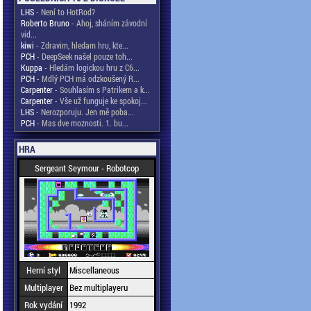
LHS
- Není to HotRod?
Roberto Bruno
- Ahoj, sháním závodní
vid...
kiwi
- Zdravim, hledam hru, kte...
PCH
- DeepSeek našel pouze toh...
Kuppa
- Hledám logickou hru z C6...
PCH
- Mdlý PCH má odzkoušený R...
Carpenter
- Souhlasím s Patrikem a k...
Carpenter
- Vše už funguje ke spokoj...
LHS
- Nerozporuju. Jen mě poba...
PCH
- Mas dve moznosti. 1. bu...
HRA
Sergeant Seymour - Robotcop
Herní styl
Miscellaneous
Multiplayer
Bez multiplayeru
Rok vydání
1992