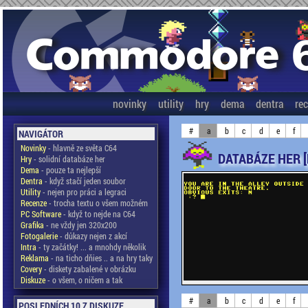
novinky
utility
hry
dema
dentra
re
#
a
b
c
d
e
f
NAVIGÁTOR
Novinky
- hlavně ze světa C64
DATABÁZE HER 
Hry
- solidní databáze her
Dema
- pouze ta nejlepší
Dentra
- když stačí jeden soubor
Utility
- nejen pro práci a legraci
Recenze
- trocha textu o všem možném
PC Software
- když to nejde na C64
Grafika
- ne vždy jen 320x200
Fotogalerie
- důkazy nejen z akcí
Intra
- ty začátky! ... a mnohdy několik
Reklama
- na ticho dňies .. a na hry taky
Covery
- diskety zabalené v obrázku
Diskuze
- o všem, o ničem a tak
#
a
b
c
d
e
f
POSLEDNÍCH 10 Z DISKUZE