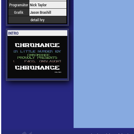
Programátor
Nick Taylor
Grafik
Jason Brashill
detail hry
INTRO