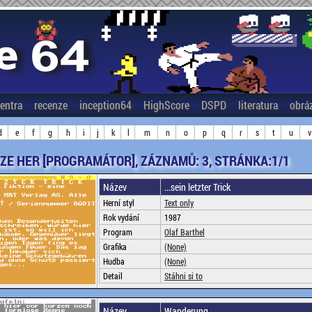
entra
recenze
inception64
HighScore
DSPD
literatura
obrá
d
e
f
g
h
i
j
k
l
m
n
o
p
q
r
s
t
u
v
ZE HER [PROGRAMÁTOR], ZÁZNAMŮ: 3, STRÁNKA:1/1
Název
...sein letzter Trick
Herní styl
Text only
Rok vydání
1987
Program
Olaf Barthel
Grafika
(None)
Hudba
(None)
Detail
Stáhni si to
Název
Wanderung