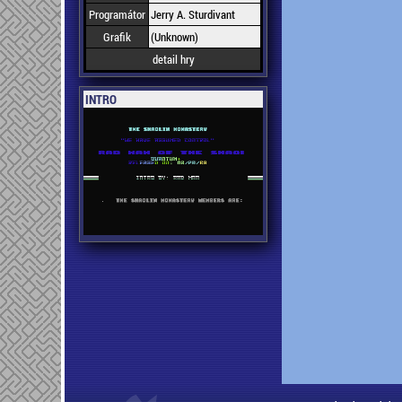
Programátor
Jerry A. Sturdivant
Grafik
(Unknown)
detail hry
INTRO