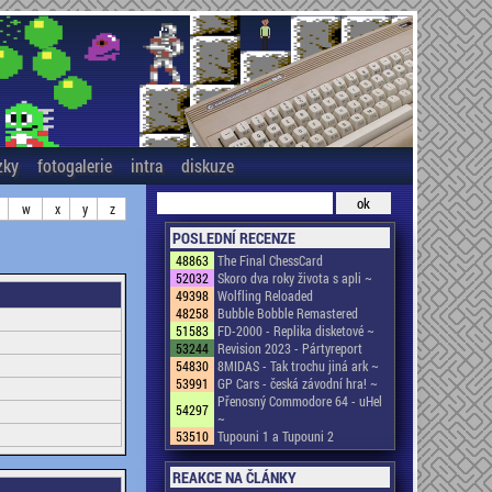
zky
fotogalerie
intra
diskuze
w
x
y
z
POSLEDNÍ RECENZE
48863
The Final ChessCard
52032
Skoro dva roky života s apli ~
49398
Wolfling Reloaded
48258
Bubble Bobble Remastered
51583
FD-2000 - Replika disketové ~
53244
Revision 2023 - Pártyreport
54830
8MIDAS - Tak trochu jiná ark ~
53991
GP Cars - česká závodní hra! ~
Přenosný Commodore 64 - uHel
54297
~
53510
Tupouni 1 a Tupouni 2
REAKCE NA ČLÁNKY