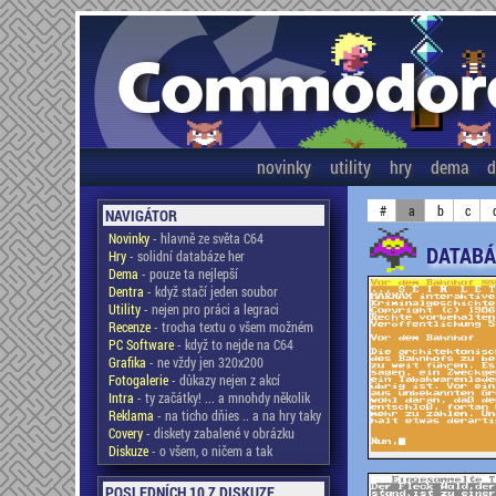
novinky
utility
hry
dema
d
#
a
b
c
NAVIGÁTOR
Novinky
- hlavně ze světa C64
DATABÁ
Hry
- solidní databáze her
Dema
- pouze ta nejlepší
Dentra
- když stačí jeden soubor
Utility
- nejen pro práci a legraci
Recenze
- trocha textu o všem možném
PC Software
- když to nejde na C64
Grafika
- ne vždy jen 320x200
Fotogalerie
- důkazy nejen z akcí
Intra
- ty začátky! ... a mnohdy několik
Reklama
- na ticho dňies .. a na hry taky
Covery
- diskety zabalené v obrázku
Diskuze
- o všem, o ničem a tak
POSLEDNÍCH 10 Z DISKUZE