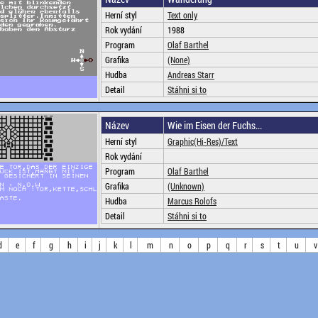
Herní styl
Text only
Rok vydání
1988
Program
Olaf Barthel
Grafika
(None)
Hudba
Andreas Starr
Detail
Stáhni si to
Název
Wie im Eisen der Fuchs...
Herní styl
Graphic(Hi-Res)/Text
Rok vydání
Program
Olaf Barthel
Grafika
(Unknown)
Hudba
Marcus Rolofs
Detail
Stáhni si to
d
e
f
g
h
i
j
k
l
m
n
o
p
q
r
s
t
u
v