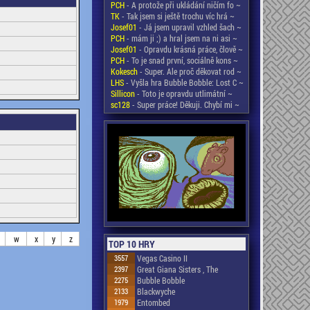
PCH
- A protože při ukládání ničím fo ~
TK
- Tak jsem si ještě trochu víc hrá ~
Josef01
- Já jsem upravil vzhled šach ~
PCH
- mám ji ;) a hral jsem na ni asi ~
Josef01
- Opravdu krásná práce, člově ~
PCH
- To je snad první, sociálně kons ~
Kokesch
- Super. Ale proč děkovat rod ~
LHS
- Vyšla hra Bubble Bobble: Lost C ~
Sillicon
- Toto je opravdu utlimátní ~
sc128
- Super práce! Děkuji. Chybí mi ~
w
x
y
z
TOP 10 HRY
3557
Vegas Casino II
2397
Great Giana Sisters , The
2275
Bubble Bobble
2133
Blackwyche
1979
Entombed