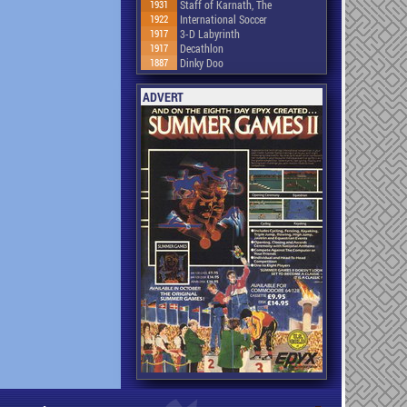
1931
Staff of Karnath, The
1922
International Soccer
1917
3-D Labyrinth
1917
Decathlon
1887
Dinky Doo
ADVERT