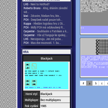
LHS
- Není to HotRod?
Roberto Bruno
- Ahoj, sháním závodní
vid...
kiwi
- Zdravim, hledam hru, kte...
PCH
- DeepSeek našel pouze toh...
Kuppa
- Hledám logickou hru z C6...
PCH
- Mdlý PCH má odzkoušený R...
Carpenter
- Souhlasím s Patrikem a k...
Carpenter
- Vše už funguje ke spokoj...
LHS
- Nerozporuju. Jen mě poba...
PCH
- Mas dve moznosti. 1. bu...
HRA
Blackjack
#
a
b
c
Herní styl
Blackjack
Multiplayer
Bez multiplayeru
Rok vydání
1985