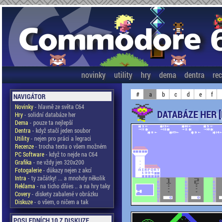
novinky
utility
hry
dema
dentra
re
#
a
b
c
d
e
f
NAVIGÁTOR
Novinky
- hlavně ze světa C64
DATABÁZE HER 
Hry
- solidní databáze her
Dema
- pouze ta nejlepší
Dentra
- když stačí jeden soubor
Utility
- nejen pro práci a legraci
Recenze
- trocha textu o všem možném
PC Software
- když to nejde na C64
Grafika
- ne vždy jen 320x200
Fotogalerie
- důkazy nejen z akcí
Intra
- ty začátky! ... a mnohdy několik
Reklama
- na ticho dňies .. a na hry taky
Covery
- diskety zabalené v obrázku
Diskuze
- o všem, o ničem a tak
POSLEDNÍCH 10 Z DISKUZE