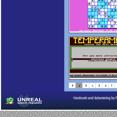
#
a
b
c
d
e
f
Hardcode and datamining by 