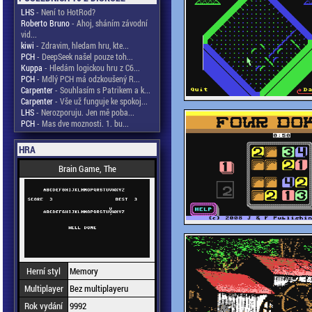
LHS
- Není to HotRod?
Roberto Bruno
- Ahoj, sháním závodní
vid...
kiwi
- Zdravim, hledam hru, kte...
PCH
- DeepSeek našel pouze toh...
Kuppa
- Hledám logickou hru z C6...
PCH
- Mdlý PCH má odzkoušený R...
Carpenter
- Souhlasím s Patrikem a k...
Carpenter
- Vše už funguje ke spokoj...
LHS
- Nerozporuju. Jen mě poba...
PCH
- Mas dve moznosti. 1. bu...
HRA
Brain Game, The
Herní styl
Memory
Multiplayer
Bez multiplayeru
Rok vydání
9992