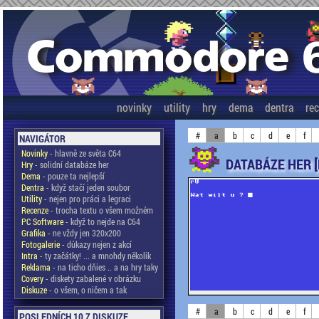
novinky
utility
hry
dema
dentra
re
#
a
b
c
d
e
f
NAVIGÁTOR
Novinky
- hlavně ze světa C64
DATABÁZE HER 
Hry
- solidní databáze her
Dema
- pouze ta nejlepší
Dentra
- když stačí jeden soubor
Utility
- nejen pro práci a legraci
Recenze
- trocha textu o všem možném
PC Software
- když to nejde na C64
Grafika
- ne vždy jen 320x200
Fotogalerie
- důkazy nejen z akcí
Intra
- ty začátky! ... a mnohdy několik
Reklama
- na ticho dňies .. a na hry taky
Covery
- diskety zabalené v obrázku
Diskuze
- o všem, o ničem a tak
#
a
b
c
d
e
f
POSLEDNÍCH 10 Z DISKUZE