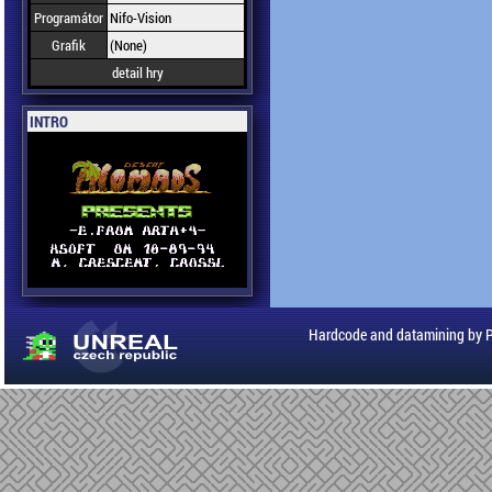
Programátor
Nifo-Vision
Grafik
(None)
detail hry
INTRO
Hardcode and datamining by 