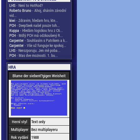
LHS
- Není to HotRod?
Roberto Bruno
- Ahoj, sháním závodní
vid...
kiwi
- Zdravim, hledam hru, kte...
PCH
- DeepSeek našel pouze toh...
Kuppa
- Hledám logickou hru z C6...
PCH
- Mdlý PCH má odzkoušený R...
Carpenter
- Souhlasím s Patrikem a k...
Carpenter
- Vše už funguje ke spokoj...
LHS
- Nerozporuju. Jen mě poba...
PCH
- Mas dve moznosti. 1. bu...
HRA
Blume der siebent?gigen Weisheit
Herní styl
Text only
Multiplayer
Bez multiplayeru
Rok vydání
1988