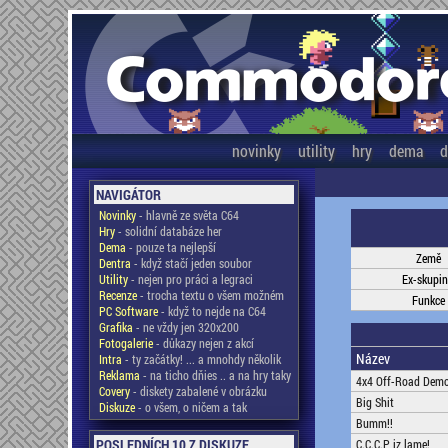
novinky
utility
hry
dema
d
NAVIGÁTOR
Novinky
- hlavně ze světa C64
Hry
- solidní databáze her
Dema
- pouze ta nejlepší
Země
Dentra
- když stačí jeden soubor
Utility
- nejen pro práci a legraci
Ex-skupi
Recenze
- trocha textu o všem možném
Funkce
PC Software
- když to nejde na C64
Grafika
- ne vždy jen 320x200
Fotogalerie
- důkazy nejen z akcí
Název
Intra
- ty začátky! ... a mnohdy několik
Reklama
- na ticho dňies .. a na hry taky
4x4 Off-Road Dem
Covery
- diskety zabalené v obrázku
Big Shit
Diskuze
- o všem, o ničem a tak
Bumm!!
POSLEDNÍCH 10 Z DISKUZE
C.C.C.P iz lame!