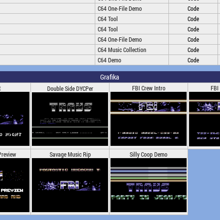
C64 One-File Demo
Code
C64 Tool
Code
C64 Tool
Code
C64 One-File Demo
Code
C64 Music Collection
Code
C64 Demo
Code
Grafika
t
FBI Crew Intro
FBI
Double Side DYCPer
Preview
Savage Music Rip
Silly Coop Demo