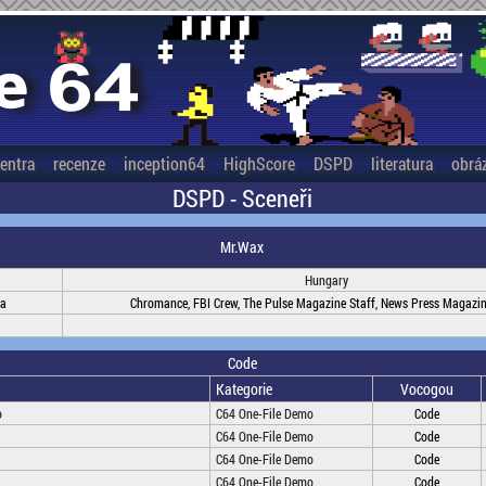
entra
recenze
inception64
HighScore
DSPD
literatura
obrá
DSPD - Sceneři
Mr.Wax
Hungary
na
Chromance, FBI Crew, The Pulse Magazine Staff, News Press Magazin
Code
Kategorie
Vocogou
o
C64 One-File Demo
Code
C64 One-File Demo
Code
C64 One-File Demo
Code
C64 One-File Demo
Code