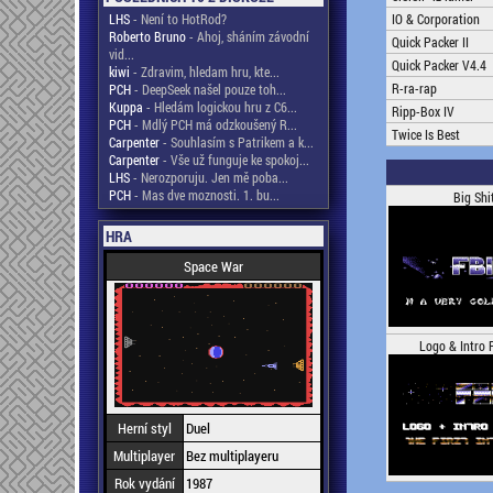
LHS
- Není to HotRod?
IO & Corporation
Roberto Bruno
- Ahoj, sháním závodní
Quick Packer II
vid...
Quick Packer V4.4
kiwi
- Zdravim, hledam hru, kte...
R-ra-rap
PCH
- DeepSeek našel pouze toh...
Kuppa
- Hledám logickou hru z C6...
Ripp-Box IV
PCH
- Mdlý PCH má odzkoušený R...
Twice Is Best
Carpenter
- Souhlasím s Patrikem a k...
Carpenter
- Vše už funguje ke spokoj...
LHS
- Nerozporuju. Jen mě poba...
PCH
- Mas dve moznosti. 1. bu...
Big Shi
HRA
Space War
Logo & Intro 
Herní styl
Duel
Multiplayer
Bez multiplayeru
Rok vydání
1987