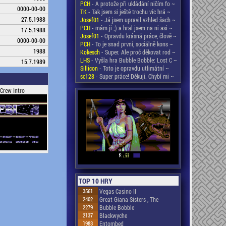
PCH
- A protože při ukládání ničím fo ~
0000-00-00
TK
- Tak jsem si ještě trochu víc hrá ~
27.5.1988
Josef01
- Já jsem upravil vzhled šach ~
PCH
- mám ji ;) a hral jsem na ni asi ~
17.5.1988
Josef01
- Opravdu krásná práce, člově ~
0000-00-00
PCH
- To je snad první, sociálně kons ~
1988
Kokesch
- Super. Ale proč děkovat rod ~
LHS
- Vyšla hra Bubble Bobble: Lost C ~
15.7.1989
Sillicon
- Toto je opravdu utlimátní ~
sc128
- Super práce! Děkuji. Chybí mi ~
 Crew Intro
TOP 10 HRY
3561
Vegas Casino II
2402
Great Giana Sisters , The
2279
Bubble Bobble
2137
Blackwyche
1983
Entombed