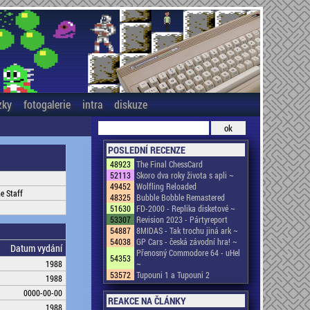
zky
fotogalerie
intra
diskuze
POSLEDNÍ RECENZE
48923
The Final ChessCard
52113
Skoro dva roky života s apli ~
49452
Wolfling Reloaded
e Staff
48325
Bubble Bobble Remastered
51630
FD-2000 - Replika disketové ~
53307
Revision 2023 - Pártyreport
54887
8MIDAS - Tak trochu jiná ark ~
54038
GP Cars - česká závodní hra! ~
Datum vydání
Přenosný Commodore 64 - uHel
54353
1988
~
53572
Tupouni 1 a Tupouni 2
1988
0000-00-00
REAKCE NA ČLÁNKY
1988