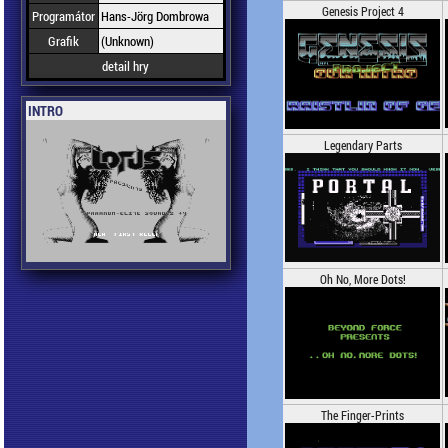
Genesis Project 4
Programátor
Hans-Jörg Dombrowa
Grafik
(Unknown)
detail hry
INTRO
Legendary Parts
Oh No, More Dots!
The Finger-Prints