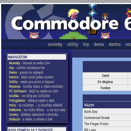
novinky
utility
hry
dema
dentra
re
NAVIGÁTOR
Novinky
- hlavně ze světa C64
Hry
- solidní databáze her
Dema
- pouze ta nejlepší
Země
Dentra
- když stačí jeden soubor
Utility
- nejen pro práci a legraci
Ex-skupina
Recenze
- trocha textu o všem možném
Funkce
PC Software
- když to nejde na C64
Grafika
- ne vždy jen 320x200
Fotogalerie
- důkazy nejen z akcí
Název
Intra
- ty začátky! ... a mnohdy několik
Reklama
- na ticho dňies .. a na hry taky
Burb-Day
Covery
- diskety zabalené v obrázku
Commercial Break
Diskuze
- o všem, o ničem a tak
The Finger-Prints
POSLEDNÍCH 10 Z DISKUZE
[R] Logo