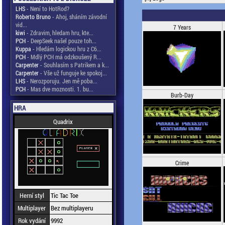
LHS
- Není to HotRod?
Roberto Bruno
- Ahoj, sháním závodní
vid...
7 Years
kiwi
- Zdravim, hledam hru, kte...
PCH
- DeepSeek našel pouze toh...
Kuppa
- Hledám logickou hru z C6...
PCH
- Mdlý PCH má odzkoušený R...
Carpenter
- Souhlasím s Patrikem a k...
Carpenter
- Vše už funguje ke spokoj...
LHS
- Nerozporuju. Jen mě poba...
PCH
- Mas dve moznosti. 1. bu...
Burb-Day
HRA
Quadrix
Crime
Herní styl
Tic Tac Toe
Multiplayer
Bez multiplayeru
Rok vydání
9992