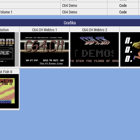
C64 Demo
Code
 Volume 1
C64 Demo
Code
Grafika
tation
C64.CH Webtro 1
C64.CH Webtro 2
t Fish II