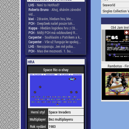
LHS
- Není to HotRod?
Seaworld
Roberto Bruno
- Ahoj, sháním závodní
Singles Collection
vid...
kiwi
- Zdravim, hledam hru, kte...
PCH
- DeepSeek našel pouze toh...
C64 Jam Invi
Kuppa
- Hledám logickou hru z C6...
PCH
- Mdlý PCH má odzkoušený R...
Carpenter
- Souhlasím s Patrikem a k...
Carpenter
- Vše už funguje ke spokoj...
LHS
- Nerozporuju. Jen mě poba...
PCH
- Mas dve moznosti. 1. bu...
HRA
Rambotux - Firs
Space Ric-o-shay
Herní styl
Space Invaders
Multiplayer
Bez multiplayeru
Rok vydání
1983