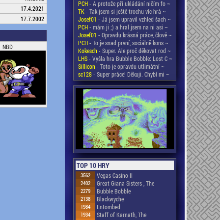
PCH
- A protože při ukládání ničím fo ~
17.4.2021
TK
- Tak jsem si ještě trochu víc hrá ~
17.7.2002
Josef01
- Já jsem upravil vzhled šach ~
PCH
- mám ji ;) a hral jsem na ni asi ~
Josef01
- Opravdu krásná práce, člově ~
PCH
- To je snad první, sociálně kons ~
NBD
Kokesch
- Super. Ale proč děkovat rod ~
LHS
- Vyšla hra Bubble Bobble: Lost C ~
Sillicon
- Toto je opravdu utlimátní ~
sc128
- Super práce! Děkuji. Chybí mi ~
TOP 10 HRY
3562
Vegas Casino II
2402
Great Giana Sisters , The
2279
Bubble Bobble
2138
Blackwyche
1984
Entombed
1934
Staff of Karnath, The