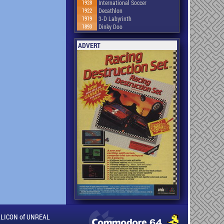
1928
International Soccer
1922
Decathlon
1919
3-D Labyrinth
1893
Dinky Doo
ADVERT
ILLICON of UNREAL