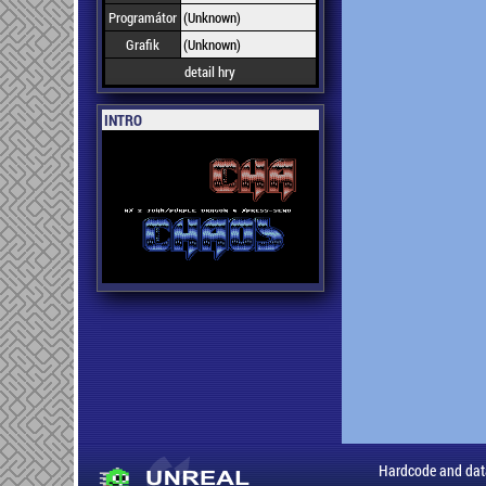
Programátor
(Unknown)
Grafik
(Unknown)
detail hry
INTRO
Hardcode and dat