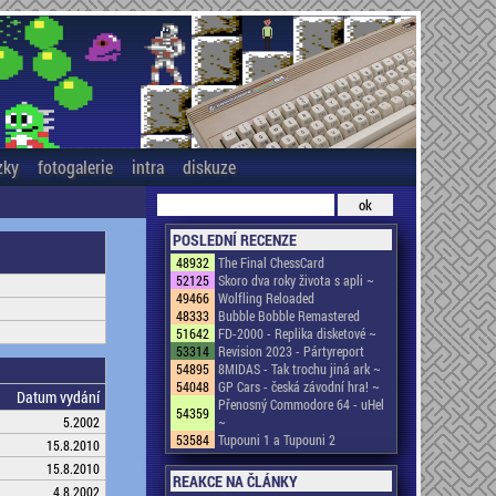
zky
fotogalerie
intra
diskuze
POSLEDNÍ RECENZE
48932
The Final ChessCard
52125
Skoro dva roky života s apli ~
49466
Wolfling Reloaded
48333
Bubble Bobble Remastered
51642
FD-2000 - Replika disketové ~
53314
Revision 2023 - Pártyreport
54895
8MIDAS - Tak trochu jiná ark ~
54048
GP Cars - česká závodní hra! ~
Datum vydání
Přenosný Commodore 64 - uHel
54359
5.2002
~
53584
Tupouni 1 a Tupouni 2
15.8.2010
15.8.2010
REAKCE NA ČLÁNKY
4.8.2002