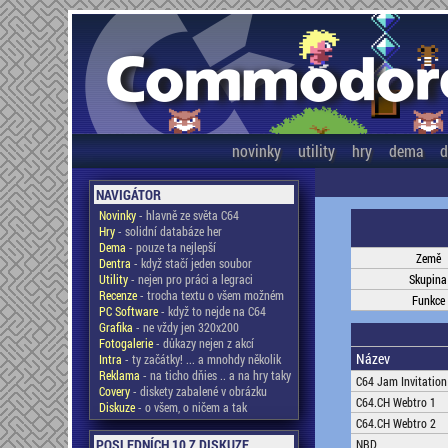
novinky
utility
hry
dema
d
NAVIGÁTOR
Novinky
- hlavně ze světa C64
Hry
- solidní databáze her
Dema
- pouze ta nejlepší
Země
Dentra
- když stačí jeden soubor
Utility
- nejen pro práci a legraci
Skupina
Recenze
- trocha textu o všem možném
Funkce
PC Software
- když to nejde na C64
Grafika
- ne vždy jen 320x200
Fotogalerie
- důkazy nejen z akcí
Název
Intra
- ty začátky! ... a mnohdy několik
Reklama
- na ticho dňies .. a na hry taky
C64 Jam Invitation
Covery
- diskety zabalené v obrázku
C64.CH Webtro 1
Diskuze
- o všem, o ničem a tak
C64.CH Webtro 2
POSLEDNÍCH 10 Z DISKUZE
NBD