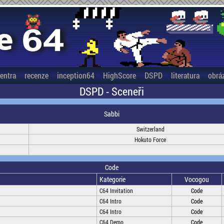
entra
recenze
inception64
HighScore
DSPD
literatura
obrá
DSPD - Sceneři
Sabbi
Switzerland
Hokuto Force
Code
Kategorie
Vocogou
C64 Invitation
Code
C64 Intro
Code
C64 Intro
Code
C64 Demo
Code