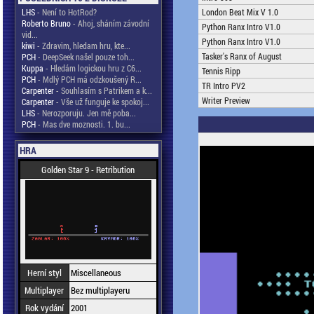
LHS
- Není to HotRod?
London Beat Mix V 1.0
Roberto Bruno
- Ahoj, sháním závodní
Python Ranx Intro V1.0
vid...
Python Ranx Intro V1.0
kiwi
- Zdravim, hledam hru, kte...
Tasker's Ranx of August
PCH
- DeepSeek našel pouze toh...
Kuppa
- Hledám logickou hru z C6...
Tennis Ripp
PCH
- Mdlý PCH má odzkoušený R...
TR Intro PV2
Carpenter
- Souhlasím s Patrikem a k...
Writer Preview
Carpenter
- Vše už funguje ke spokoj...
LHS
- Nerozporuju. Jen mě poba...
PCH
- Mas dve moznosti. 1. bu...
HRA
Golden Star 9 - Retribution
Herní styl
Miscellaneous
Multiplayer
Bez multiplayeru
Rok vydání
2001