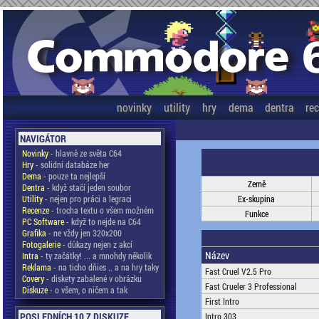
novinky
utility
hry
dema
dentra
re
NAVIGÁTOR
Novinky
- hlavně ze světa C64
Hry
- solidní databáze her
Dema
- pouze ta nejlepší
Země
Dentra
- když stačí jeden soubor
Utility
- nejen pro práci a legraci
Ex-skupina
Recenze
- trocha textu o všem možném
Funkce
PC Software
- když to nejde na C64
Grafika
- ne vždy jen 320x200
Fotogalerie
- důkazy nejen z akcí
Název
Intra
- ty začátky! ... a mnohdy několik
Reklama
- na ticho dňies .. a na hry taky
Fast Cruel V2.5 Pro
Covery
- diskety zabalené v obrázku
Fast Crueler 3 Professional
Diskuze
- o všem, o ničem a tak
First Intro
POSLEDNÍCH 10 Z DISKUZE
Intro 303