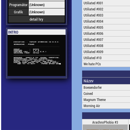
Utiliated #001
Programátor
(Unknown)
Utiliated #002
Grafik
(Unknown)
Utiliated #003
detail hry
Utiliated #004
Utiliated #005
INTRO
Utiliated #006
Utiliated #007
Utiliated #008
Utiliated #009
Utiliated #10
We hate PCs
Název
Boesendorfer
Coined
Magnum Theme
Morning Air
ArachnoPhobia #3