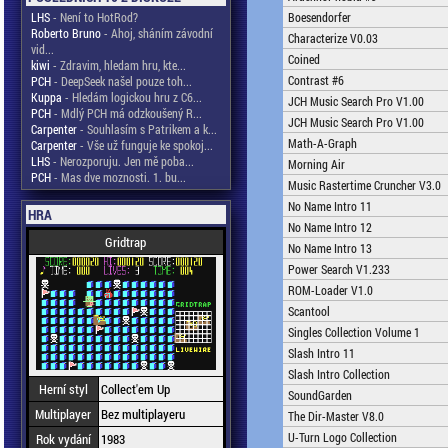
LHS
- Není to HotRod?
Boesendorfer
Roberto Bruno
- Ahoj, sháním závodní
Characterize V0.03
vid...
Coined
kiwi
- Zdravim, hledam hru, kte...
Contrast #6
PCH
- DeepSeek našel pouze toh...
Kuppa
- Hledám logickou hru z C6...
JCH Music Search Pro V1.00
PCH
- Mdlý PCH má odzkoušený R...
JCH Music Search Pro V1.00
Carpenter
- Souhlasím s Patrikem a k...
Math-A-Graph
Carpenter
- Vše už funguje ke spokoj...
LHS
- Nerozporuju. Jen mě poba...
Morning Air
PCH
- Mas dve moznosti. 1. bu...
Music Rastertime Cruncher V3.0
No Name Intro 11
HRA
No Name Intro 12
Gridtrap
No Name Intro 13
Power Search V1.233
ROM-Loader V1.0
Scantool
Singles Collection Volume 1
Slash Intro 11
Slash Intro Collection
Herní styl
Collect'em Up
SoundGarden
Multiplayer
Bez multiplayeru
The Dir-Master V8.0
U-Turn Logo Collection
Rok vydání
1983