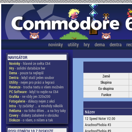
novinky
utility
hry
dema
dentra
re
NAVIGÁTOR
Novinky
- hlavně ze světa C64
Hry
- solidní databáze her
Dema
- pouze ta nejlepší
Země
Dentra
- když stačí jeden soubor
Utility
- nejen pro práci a legraci
Skupina
Recenze
- trocha textu o všem možném
Ex-skupina
PC Software
- když to nejde na C64
Funkce
Grafika
- ne vždy jen 320x200
Fotogalerie
- důkazy nejen z akcí
Intra
- ty začátky! ... a mnohdy několik
Reklama
- na ticho dňies .. a na hry taky
Název
Covery
- diskety zabalené v obrázku
12 Speed Noter V2.00
Diskuze
- o všem, o ničem a tak
ArachnoPhobia #3
POSLEDNÍCH 10 Z DISKUZE
ArachnoPhobia #9