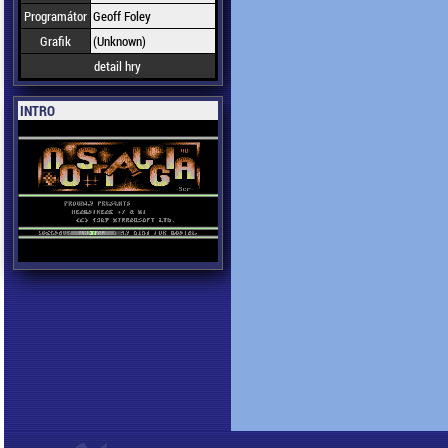
Programátor
Geoff Foley
Grafik
(Unknown)
detail hry
INTRO