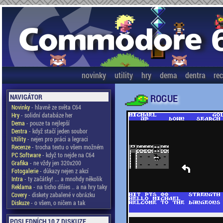
novinky
utility
hry
dema
dentra
re
ROGUE
NAVIGÁTOR
Novinky
- hlavně ze světa C64
Hry
- solidní databáze her
Dema
- pouze ta nejlepší
Dentra
- když stačí jeden soubor
Utility
- nejen pro práci a legraci
Recenze
- trocha textu o všem možném
PC Software
- když to nejde na C64
Grafika
- ne vždy jen 320x200
Fotogalerie
- důkazy nejen z akcí
Intra
- ty začátky! ... a mnohdy několik
Reklama
- na ticho dňies .. a na hry taky
Covery
- diskety zabalené v obrázku
Diskuze
- o všem, o ničem a tak
POSLEDNÍCH 10 Z DISKUZE