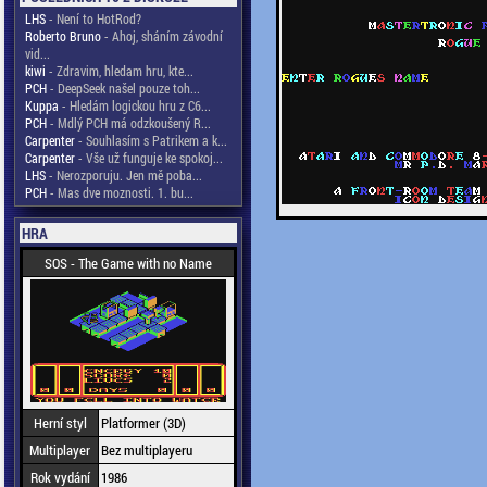
LHS
- Není to HotRod?
Roberto Bruno
- Ahoj, sháním závodní
vid...
kiwi
- Zdravim, hledam hru, kte...
PCH
- DeepSeek našel pouze toh...
Kuppa
- Hledám logickou hru z C6...
PCH
- Mdlý PCH má odzkoušený R...
Carpenter
- Souhlasím s Patrikem a k...
Carpenter
- Vše už funguje ke spokoj...
LHS
- Nerozporuju. Jen mě poba...
PCH
- Mas dve moznosti. 1. bu...
HRA
SOS - The Game with no Name
Herní styl
Platformer (3D)
Multiplayer
Bez multiplayeru
Rok vydání
1986