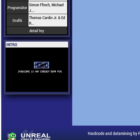
Simon Ffinch, Michael
Programátor
J....
Thomas Cardin Jr. & Ed
Grafik
R...
detail hry
INTRO
Hardcode and datamining by 