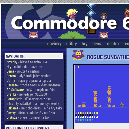
novinky
utility
hry
dema
dentra
re
ROGUE SUNBATH
NAVIGÁTOR
Novinky
- hlavně ze světa C64
Hry
- solidní databáze her
Dema
- pouze ta nejlepší
Dentra
- když stačí jeden soubor
Utility
- nejen pro práci a legraci
Recenze
- trocha textu o všem možném
PC Software
- když to nejde na C64
Grafika
- ne vždy jen 320x200
Fotogalerie
- důkazy nejen z akcí
Intra
- ty začátky! ... a mnohdy několik
Reklama
- na ticho dňies .. a na hry taky
Covery
- diskety zabalené v obrázku
Diskuze
- o všem, o ničem a tak
POSLEDNÍCH 10 Z DISKUZE