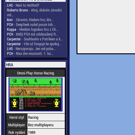
LHS
- Není to HotRod?
Roberto Bruno
- Ahoj, sháním závodní
vid...
kiwi
- Zdravim, hledam hru, kte...
PCH
- DeepSeek našel pouze toh...
Kuppa
- Hledám logickou hru z C6...
PCH
- Mdlý PCH má odzkoušený R...
Carpenter
- Souhlasím s Patrikem a k...
Carpenter
- Vše už funguje ke spokoj...
LHS
- Nerozporuju. Jen mě poba...
PCH
- Mas dve moznosti. 1. bu...
HRA
Omni-Play Horse Racing
Herní styl
Racing
Multiplayer
Bez multiplayeru
Rok vydání
1989