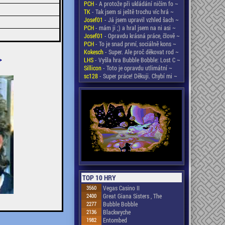
PCH
- A protože při ukládání ničím fo ~
TK
- Tak jsem si ještě trochu víc hrá ~
Josef01
- Já jsem upravil vzhled šach ~
PCH
- mám ji ;) a hral jsem na ni asi ~
Josef01
- Opravdu krásná práce, člově ~
PCH
- To je snad první, sociálně kons ~
Kokesch
- Super. Ale proč děkovat rod ~
>
LHS
- Vyšla hra Bubble Bobble: Lost C ~
Sillicon
- Toto je opravdu utlimátní ~
sc128
- Super práce! Děkuji. Chybí mi ~
TOP 10 HRY
3560
Vegas Casino II
2400
Great Giana Sisters , The
2277
Bubble Bobble
2136
Blackwyche
1982
Entombed