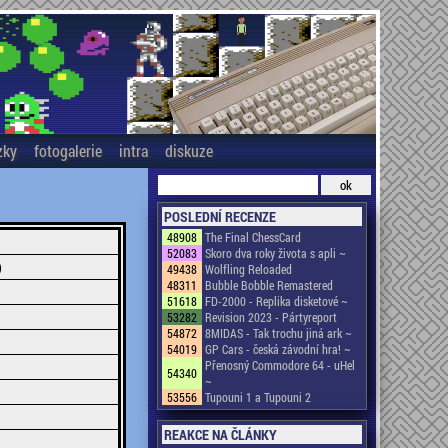
zky
fotogalerie
intra
diskuze
POSLEDNÍ RECENZE
48908
The Final ChessCard
52083
Skoro dva roky života s apli ~
)
49438
Wolfling Reloaded
48311
Bubble Bobble Remastered
51618
FD-2000 - Replika disketové ~
53282
Revision 2023 - Pártyreport
54872
8MIDAS - Tak trochu jiná ark ~
54019
GP Cars - česká závodní hra! ~
Přenosný Commodore 64 - uHel
54340
~
53556
Tupouni 1 a Tupouni 2
REAKCE NA ČLÁNKY