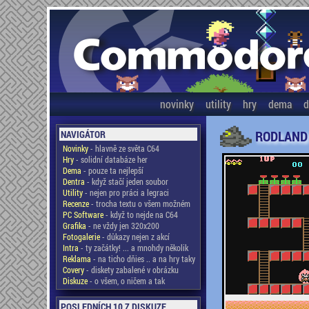
novinky
utility
hry
dema
d
RODLAND
NAVIGÁTOR
Novinky
- hlavně ze světa C64
Hry
- solidní databáze her
Dema
- pouze ta nejlepší
Dentra
- když stačí jeden soubor
Utility
- nejen pro práci a legraci
Recenze
- trocha textu o všem možném
PC Software
- když to nejde na C64
Grafika
- ne vždy jen 320x200
Fotogalerie
- důkazy nejen z akcí
Intra
- ty začátky! ... a mnohdy několik
Reklama
- na ticho dňies .. a na hry taky
Covery
- diskety zabalené v obrázku
Diskuze
- o všem, o ničem a tak
POSLEDNÍCH 10 Z DISKUZE