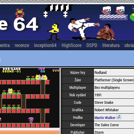
entra
recenze
inception64
HighScore
DSPD
literatura
obrá
Název hry
Rodland
Žánr
Platformer (Single Screen
Multiplayer
Bez multiplayeru
Rok vydání
1991
Code
Steve Snake
Grafika
Robert Whitaker
Hudba
Martin Walker
Developer
The Sales Curve
Publisher
Storm