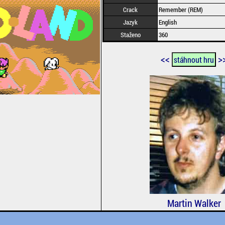
Crack
Remember (REM)
Jazyk
English
Staženo
360
<<
>
stáhnout hru
Martin Walker