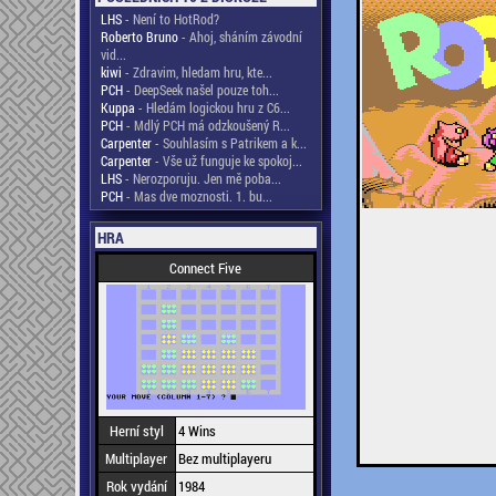
LHS
- Není to HotRod?
Roberto Bruno
- Ahoj, sháním závodní
vid...
kiwi
- Zdravim, hledam hru, kte...
PCH
- DeepSeek našel pouze toh...
Kuppa
- Hledám logickou hru z C6...
PCH
- Mdlý PCH má odzkoušený R...
Carpenter
- Souhlasím s Patrikem a k...
Carpenter
- Vše už funguje ke spokoj...
LHS
- Nerozporuju. Jen mě poba...
PCH
- Mas dve moznosti. 1. bu...
HRA
Connect Five
Herní styl
4 Wins
Multiplayer
Bez multiplayeru
Rok vydání
1984