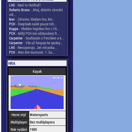
LHS
- Není to HotRod?
Roberto Bruno
- Ahoj, sháním závodní
vid...
kiwi
- Zdravim, hledam hru, kte...
PCH
- DeepSeek našel pouze toh...
Kuppa
- Hledám logickou hru z C6...
PCH
- Mdlý PCH má odzkoušený R...
Carpenter
- Souhlasím s Patrikem a k...
Carpenter
- Vše už funguje ke spokoj...
LHS
- Nerozporuju. Jen mě poba...
PCH
- Mas dve moznosti. 1. bu...
HRA
Kayak
Herní styl
Watersports
Multiplayer
Bez multiplayeru
Rok vydání
1985