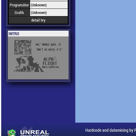
Programátor
(Unknown)
Grafik
(Unknown)
detail hry
INTRO
Hardcode and datamining by 