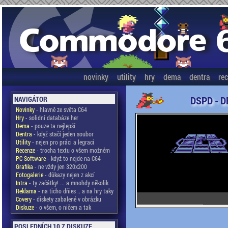
novinky
utility
hry
dema
dentra
re
DSPD - D
NAVIGÁTOR
Novinky
- hlavně ze světa C64
Hry
- solidní databáze her
Dema
- pouze ta nejlepší
Dentra
- když stačí jeden soubor
Utility
- nejen pro práci a legraci
Recenze
- trocha textu o všem možném
PC Software
- když to nejde na C64
Grafika
- ne vždy jen 320x200
Fotogalerie
- důkazy nejen z akcí
Intra
- ty začátky! ... a mnohdy několik
Reklama
- na ticho dňies .. a na hry taky
Covery
- diskety zabalené v obrázku
Diskuze
- o všem, o ničem a tak
POSLEDNÍCH 10 Z DISKUZE