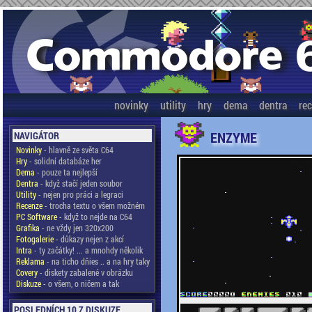
novinky
utility
hry
dema
dentra
re
ENZYME
NAVIGÁTOR
Novinky
- hlavně ze světa C64
Hry
- solidní databáze her
Dema
- pouze ta nejlepší
Dentra
- když stačí jeden soubor
Utility
- nejen pro práci a legraci
Recenze
- trocha textu o všem možném
PC Software
- když to nejde na C64
Grafika
- ne vždy jen 320x200
Fotogalerie
- důkazy nejen z akcí
Intra
- ty začátky! ... a mnohdy několik
Reklama
- na ticho dňies .. a na hry taky
Covery
- diskety zabalené v obrázku
Diskuze
- o všem, o ničem a tak
POSLEDNÍCH 10 Z DISKUZE