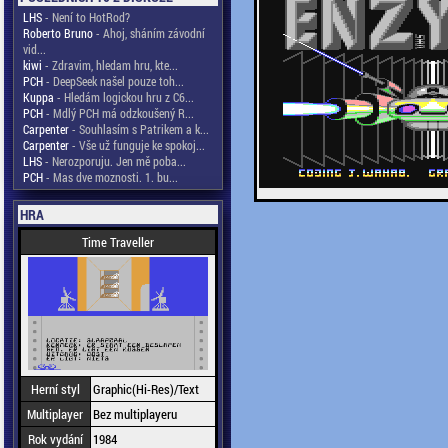
LHS
- Není to HotRod?
Roberto Bruno
- Ahoj, sháním závodní
vid...
kiwi
- Zdravim, hledam hru, kte...
PCH
- DeepSeek našel pouze toh...
Kuppa
- Hledám logickou hru z C6...
PCH
- Mdlý PCH má odzkoušený R...
Carpenter
- Souhlasím s Patrikem a k...
Carpenter
- Vše už funguje ke spokoj...
LHS
- Nerozporuju. Jen mě poba...
PCH
- Mas dve moznosti. 1. bu...
HRA
Time Traveller
Herní styl
Graphic(Hi-Res)/Text
Multiplayer
Bez multiplayeru
Rok vydání
1984