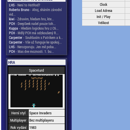
Clock
LHS
- Není to HotRod?
Roberto Bruno
- Ahoj, sháním závodní
Load Adresa
vid...
Init / Play
kiwi
- Zdravim, hledam hru, kte...
Velikost
PCH
- DeepSeek našel pouze toh...
Kuppa
- Hledám logickou hru z C6...
PCH
- Mdlý PCH má odzkoušený R...
Carpenter
- Souhlasím s Patrikem a k...
Carpenter
- Vše už funguje ke spokoj...
LHS
- Nerozporuju. Jen mě poba...
PCH
- Mas dve moznosti. 1. bu...
HRA
Spaceturd
Herní styl
Space Invaders
Multiplayer
Bez multiplayeru
Rok vydání
1983