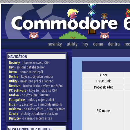
novinky
utility
hry
dema
dentra
re
NAVIGÁTOR
Novinky
- hlavně ze světa C64
Hry
- solidní databáze her
Dema
- pouze ta nejlepší
Autor
Dentra
- když stačí jeden soubor
Utility
- nejen pro práci a legraci
HVSC Link
Recenze
- trocha textu o všem možném
Počet skladeb
PC Software
- když to nejde na C64
Grafika
- ne vždy jen 320x200
Fotogalerie
- důkazy nejen z akcí
Intra
- ty začátky! ... a mnohdy několik
Reklama
- na ticho dňies .. a na hry taky
SID model
Covery
- diskety zabalené v obrázku
Diskuze
- o všem, o ničem a tak
POSLEDNÍCH 10 Z DISKUZE