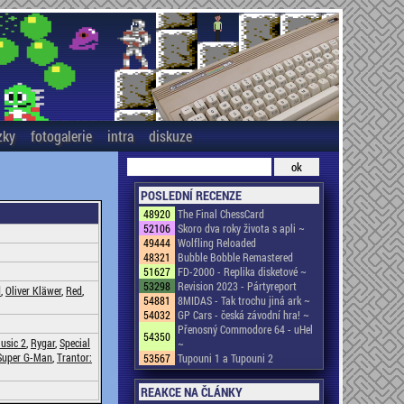
zky
fotogalerie
intra
diskuze
POSLEDNÍ RECENZE
48920
The Final ChessCard
52106
Skoro dva roky života s apli ~
49444
Wolfling Reloaded
48321
Bubble Bobble Remastered
51627
FD-2000 - Replika disketové ~
53298
Revision 2023 - Pártyreport
d
,
Oliver Kläwer
,
Red
,
54881
8MIDAS - Tak trochu jiná ark ~
54032
GP Cars - česká závodní hra! ~
Přenosný Commodore 64 - uHel
54350
usic 2
,
Rygar
,
Special
~
Super G-Man
,
Trantor:
53567
Tupouni 1 a Tupouni 2
REAKCE NA ČLÁNKY