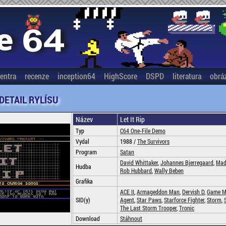
entra
recenze
inception64
HighScore
DSPD
literatura
obrá
 DETAIL RYLÍSU
Název
Let It Rip
Typ
C64 One-File Demo
Vydal
1988 /
The Survivors
Program
Satan
David Whittaker
,
Johannes Bjerregaard
,
Ma
Hudba
Rob Hubbard
,
Wally Beben
Grafika
ACE II
,
Armageddon Man
,
Dervish D
,
Game M
SID(y)
Agent
,
Star Paws
,
Starforce Fighter
,
Storm
,
The Last Storm Trooper
,
Tronic
Download
Stáhnout