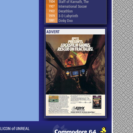
1934
Staff of Karnath, The
1927
International Soccer
1922
Decathlon
1919
3-D Labyrinth
1891
Dinky Doo
ADVERT
ILLICON of UNREAL