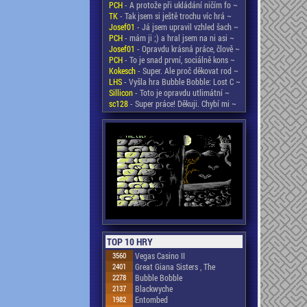
PCH
- A protože při ukládání ničím fo ~
TK
- Tak jsem si ještě trochu víc hrá ~
Josef01
- Já jsem upravil vzhled šach ~
PCH
- mám ji ;) a hral jsem na ni asi ~
Josef01
- Opravdu krásná práce, člově ~
PCH
- To je snad první, sociálně kons ~
Kokesch
- Super. Ale proč děkovat rod ~
LHS
- Vyšla hra Bubble Bobble: Lost C ~
Sillicon
- Toto je opravdu utlimátní ~
sc128
- Super práce! Děkuji. Chybí mi ~
TOP 10 HRY
3560
Vegas Casino II
2401
Great Giana Sisters , The
2278
Bubble Bobble
2137
Blackwyche
1982
Entombed