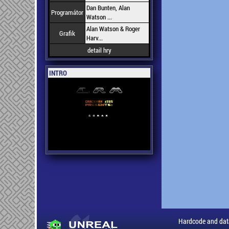
Dan Bunten, Alan
Programátor
Watson ...
Alan Watson & Roger
Grafik
Harv...
detail hry
INTRO
Hardcode and dat