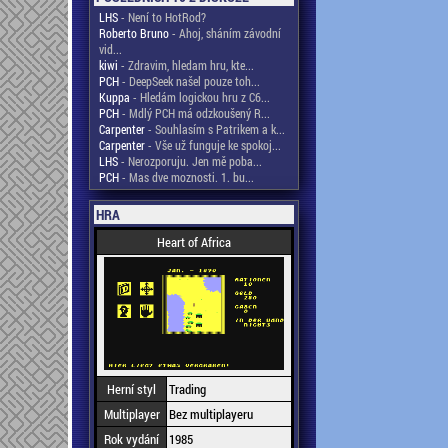
LHS
- Není to HotRod?
Roberto Bruno
- Ahoj, sháním závodní
vid...
kiwi
- Zdravim, hledam hru, kte...
PCH
- DeepSeek našel pouze toh...
Kuppa
- Hledám logickou hru z C6...
PCH
- Mdlý PCH má odzkoušený R...
Carpenter
- Souhlasím s Patrikem a k...
Carpenter
- Vše už funguje ke spokoj...
LHS
- Nerozporuju. Jen mě poba...
PCH
- Mas dve moznosti. 1. bu...
HRA
Heart of Africa
Herní styl
Trading
Multiplayer
Bez multiplayeru
Rok vydání
1985