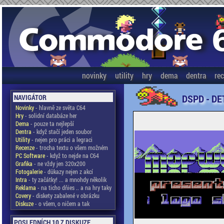
novinky
utility
hry
dema
dentra
re
DSPD - DE
NAVIGÁTOR
Novinky
- hlavně ze světa C64
Hry
- solidní databáze her
Dema
- pouze ta nejlepší
Dentra
- když stačí jeden soubor
Utility
- nejen pro práci a legraci
Recenze
- trocha textu o všem možném
PC Software
- když to nejde na C64
Grafika
- ne vždy jen 320x200
Fotogalerie
- důkazy nejen z akcí
Intra
- ty začátky! ... a mnohdy několik
Reklama
- na ticho dňies .. a na hry taky
Covery
- diskety zabalené v obrázku
Diskuze
- o všem, o ničem a tak
POSLEDNÍCH 10 Z DISKUZE