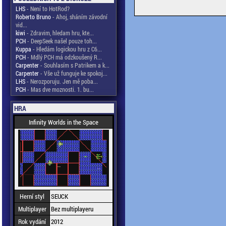
LHS
- Není to HotRod?
Roberto Bruno
- Ahoj, sháním závodní
vid...
kiwi
- Zdravim, hledam hru, kte...
PCH
- DeepSeek našel pouze toh...
Kuppa
- Hledám logickou hru z C6...
PCH
- Mdlý PCH má odzkoušený R...
Carpenter
- Souhlasím s Patrikem a k...
Carpenter
- Vše už funguje ke spokoj...
LHS
- Nerozporuju. Jen mě poba...
PCH
- Mas dve moznosti. 1. bu...
HRA
Infinity Worlds in the Space
Herní styl
SEUCK
Multiplayer
Bez multiplayeru
Rok vydání
2012