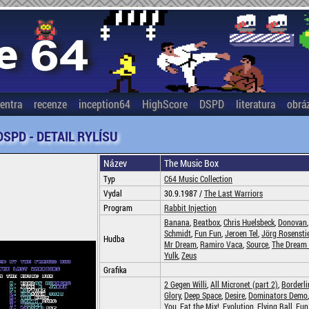
entra
recenze
inception64
HighScore
DSPD
literatura
obrá
DSPD - DETAIL RYLÍSU
Název
The Music Box
Typ
C64 Music Collection
Vydal
30.9.1987 /
The Last Warriors
Program
Rabbit Injection
Banana
,
Beatbox
,
Chris Huelsbeck
,
Donovan
Schmidt
,
Fun Fun
,
Jeroen Tel
,
Jörg Rosensti
Hudba
Mr Dream
,
Ramiro Vaca
,
Source
,
The Dream
Yulk
,
Zeus
Grafika
2 Gegen Willi
,
All Micronet (part 2)
,
Borderli
Glory
,
Deep Space
,
Desire
,
Dominators Demo
You
,
Eat the Mix!
,
Evolution
,
Flying Ball
,
Fun