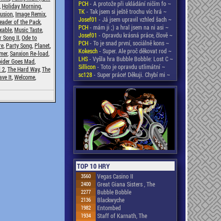
PCH
- A protože při ukládání ničím fo ~
,
Holiday Morning
,
TK
- Tak jsem si ještě trochu víc hrá ~
lusion
,
Image Remix
,
Josef01
- Já jsem upravil vzhled šach ~
eader of the Pack
,
PCH
- mám ji ;) a hral jsem na ni asi ~
xable
,
Music Taste
,
Josef01
- Opravdu krásná práce, člově ~
 Song II
,
Ode to
PCH
- To je snad první, sociálně kons ~
re
,
Party Song
,
Planet
,
Kokesch
- Super. Ale proč děkovat rod ~
mer
,
Sanxion Re-load
,
LHS
- Vyšla hra Bubble Bobble: Lost C ~
pider Goes Mad
,
Sillicon
- Toto je opravdu utlimátní ~
 2
,
The Hard Way
,
The
sc128
- Super práce! Děkuji. Chybí mi ~
ve It
,
Welcome
,
TOP 10 HRY
3560
Vegas Casino II
2400
Great Giana Sisters , The
2277
Bubble Bobble
2136
Blackwyche
1982
Entombed
1934
Staff of Karnath, The