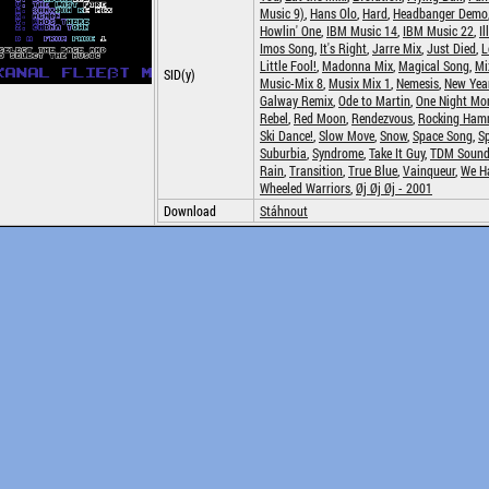
Music 9)
,
Hans Olo
,
Hard
,
Headbanger Demo
Howlin' One
,
IBM Music 14
,
IBM Music 22
,
Il
Imos Song
,
It's Right
,
Jarre Mix
,
Just Died
,
L
Little Fool!
,
Madonna Mix
,
Magical Song
,
Mi
SID(y)
Music-Mix 8
,
Musix Mix 1
,
Nemesis
,
New Year
Galway Remix
,
Ode to Martin
,
One Night Mo
Rebel
,
Red Moon
,
Rendezvous
,
Rocking Ham
Ski Dance!
,
Slow Move
,
Snow
,
Space Song
,
S
Suburbia
,
Syndrome
,
Take It Guy
,
TDM Sound
Rain
,
Transition
,
True Blue
,
Vainqueur
,
We Ha
Wheeled Warriors
,
Øj Øj Øj - 2001
Download
Stáhnout