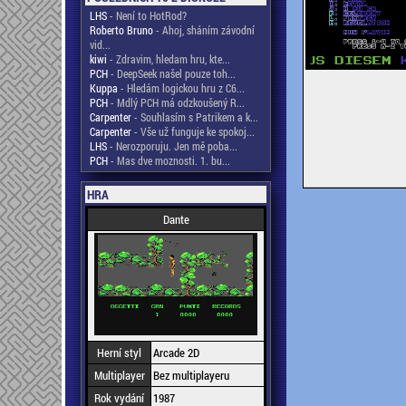
LHS
- Není to HotRod?
Roberto Bruno
- Ahoj, sháním závodní
vid...
kiwi
- Zdravim, hledam hru, kte...
PCH
- DeepSeek našel pouze toh...
Kuppa
- Hledám logickou hru z C6...
PCH
- Mdlý PCH má odzkoušený R...
Carpenter
- Souhlasím s Patrikem a k...
Carpenter
- Vše už funguje ke spokoj...
LHS
- Nerozporuju. Jen mě poba...
PCH
- Mas dve moznosti. 1. bu...
HRA
Dante
Herní styl
Arcade 2D
Multiplayer
Bez multiplayeru
Rok vydání
1987