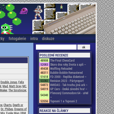
zky
fotogalerie
intra
diskuze
POSLEDNÍ RECENZE
48908
The Final ChessCard
52083
Skoro dva roky života s apli ~
49438
Wolfling Reloaded
48311
Bubble Bobble Remastered
51618
FD-2000 - Replika disketové ~
53282
Revision 2023 - Pártyreport
,
Double Jonas
,
Felix
54872
8MIDAS - Tak trochu jiná ark ~
el
,
Mad
,
Matt Gray
,
MC
,
54019
GP Cars - česká závodní hra! ~
 Maker
,
The Scrutinizer
,
Přenosný Commodore 64 - uHel
54340
~
53556
Tupouni 1 a Tupouni 2
ne
,
Charts
,
Death or
,
Dr. Phibes
,
Dreams of
REAKCE NA ČLÁNKY
 Mix
,
Funky Man (IBM