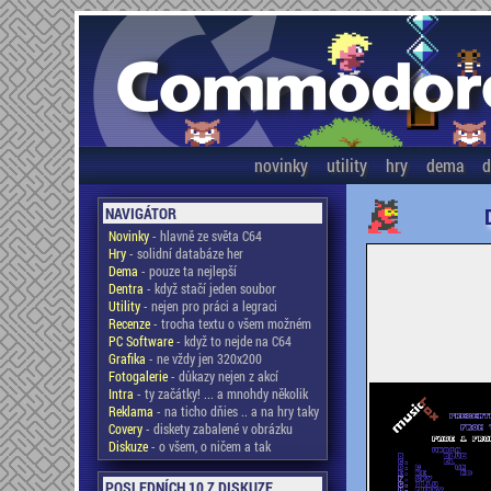
novinky
utility
hry
dema
d
NAVIGÁTOR
Novinky
- hlavně ze světa C64
Hry
- solidní databáze her
Dema
- pouze ta nejlepší
Dentra
- když stačí jeden soubor
Utility
- nejen pro práci a legraci
Recenze
- trocha textu o všem možném
PC Software
- když to nejde na C64
Grafika
- ne vždy jen 320x200
Fotogalerie
- důkazy nejen z akcí
Intra
- ty začátky! ... a mnohdy několik
Reklama
- na ticho dňies .. a na hry taky
Covery
- diskety zabalené v obrázku
Diskuze
- o všem, o ničem a tak
POSLEDNÍCH 10 Z DISKUZE