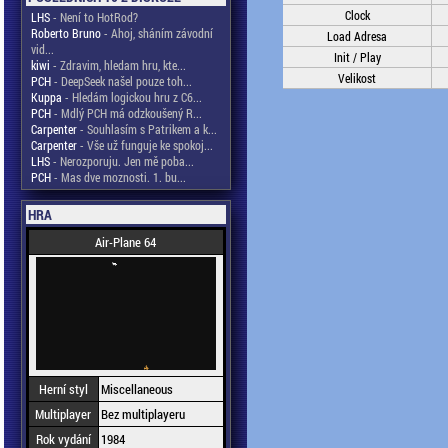
Clock
LHS
- Není to HotRod?
Roberto Bruno
- Ahoj, sháním závodní
Load Adresa
vid...
Init / Play
kiwi
- Zdravim, hledam hru, kte...
Velikost
PCH
- DeepSeek našel pouze toh...
Kuppa
- Hledám logickou hru z C6...
PCH
- Mdlý PCH má odzkoušený R...
Carpenter
- Souhlasím s Patrikem a k...
Carpenter
- Vše už funguje ke spokoj...
LHS
- Nerozporuju. Jen mě poba...
PCH
- Mas dve moznosti. 1. bu...
HRA
Air-Plane 64
Herní styl
Miscellaneous
Multiplayer
Bez multiplayeru
Rok vydání
1984