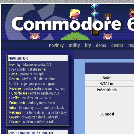
novinky
utility
hry
dema
dentra
re
NAVIGÁTOR
Novinky
- hlavně ze světa C64
Hry
- solidní databáze her
Dema
- pouze ta nejlepší
Autor
Dentra
- když stačí jeden soubor
Utility
- nejen pro práci a legraci
HVSC Link
Recenze
- trocha textu o všem možném
Počet skladeb
PC Software
- když to nejde na C64
Grafika
- ne vždy jen 320x200
Fotogalerie
- důkazy nejen z akcí
Intra
- ty začátky! ... a mnohdy několik
Reklama
- na ticho dňies .. a na hry taky
SID model
Covery
- diskety zabalené v obrázku
Diskuze
- o všem, o ničem a tak
POSLEDNÍCH 10 Z DISKUZE