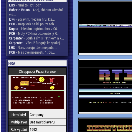
LHS
- Není to HotRod?
Roberto Bruno
- Ahoj, sháním závodní
vid...
kiwi
- Zdravim, hledam hru, kte...
PCH
- DeepSeek našel pouze toh...
Kuppa
- Hledám logickou hru z C6...
PCH
- Mdlý PCH má odzkoušený R...
Carpenter
- Souhlasím s Patrikem a k...
Carpenter
- Vše už funguje ke spokoj...
LHS
- Nerozporuju. Jen mě poba...
PCH
- Mas dve moznosti. 1. bu...
HRA
Chiappucci Pizza Service
Herní styl
Company
Multiplayer
Bez multiplayeru
Rok vydání
1992