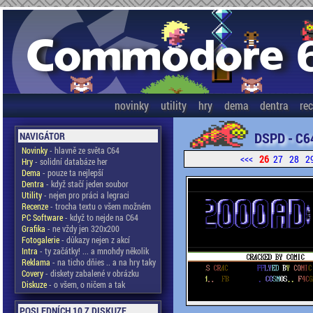
novinky
utility
hry
dema
dentra
re
DSPD - C6
NAVIGÁTOR
Novinky
- hlavně ze světa C64
<<<
26
27
28
2
Hry
- solidní databáze her
Dema
- pouze ta nejlepší
Dentra
- když stačí jeden soubor
Utility
- nejen pro práci a legraci
Recenze
- trocha textu o všem možném
PC Software
- když to nejde na C64
Grafika
- ne vždy jen 320x200
Fotogalerie
- důkazy nejen z akcí
Intra
- ty začátky! ... a mnohdy několik
Reklama
- na ticho dňies .. a na hry taky
Covery
- diskety zabalené v obrázku
Diskuze
- o všem, o ničem a tak
POSLEDNÍCH 10 Z DISKUZE