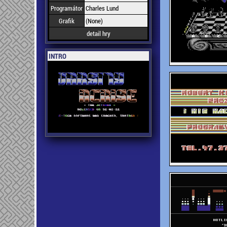
Programátor
Charles Lund
Grafik
(None)
detail hry
INTRO