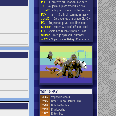
PCH
- A protože při ukládání ničím fo ~
TK
- Tak jsem si ještě trochu víc hrá ~
Josef01
- Já jsem upravil vzhled šach ~
PCH
- mám ji ;) a hral jsem na ni asi ~
Josef01
- Opravdu krásná práce, člově ~
PCH
- To je snad první, sociálně kons ~
Kokesch
- Super. Ale proč děkovat rod ~
LHS
- Vyšla hra Bubble Bobble: Lost C ~
Sillicon
- Toto je opravdu utlimátní ~
sc128
- Super práce! Děkuji. Chybí mi ~
TOP 10 HRY
3565
Vegas Casino II
2406
Great Giana Sisters , The
2280
Bubble Bobble
2138
Blackwyche
1987
Entombed