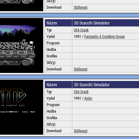
SID(y)
Download
Stáhnout
Název
3D Scacchi Simulator
Typ
C64 Crack
Vydal
1991 /
Fantastic 4 Cracking Group
Program
Hudba
Grafika
SID(y)
Download
Stáhnout
Název
3D Scacchi Simulator
Typ
C64 Crack
Vydal
1991 /
Antic
Program
Hudba
Grafika
SID(y)
Download
Stáhnout