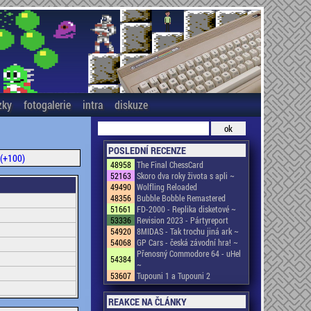
zky
fotogalerie
intra
diskuze
POSLEDNÍ RECENZE
(+100)
48958
The Final ChessCard
52163
Skoro dva roky života s apli ~
49490
Wolfling Reloaded
48356
Bubble Bobble Remastered
51661
FD-2000 - Replika disketové ~
53336
Revision 2023 - Pártyreport
54920
8MIDAS - Tak trochu jiná ark ~
54068
GP Cars - česká závodní hra! ~
Přenosný Commodore 64 - uHel
54384
~
53607
Tupouni 1 a Tupouni 2
REAKCE NA ČLÁNKY