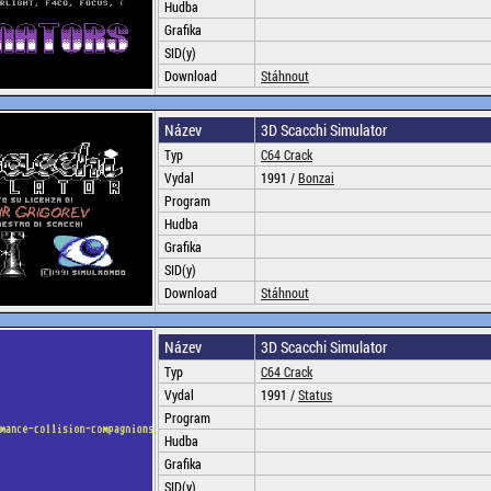
Hudba
Grafika
SID(y)
Download
Stáhnout
Název
3D Scacchi Simulator
Typ
C64 Crack
Vydal
1991 /
Bonzai
Program
Hudba
Grafika
SID(y)
Download
Stáhnout
Název
3D Scacchi Simulator
Typ
C64 Crack
Vydal
1991 /
Status
Program
Hudba
Grafika
SID(y)