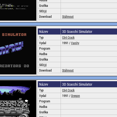
Hudba
Grafika
SID(y)
Download
Stáhnout
Název
3D Scacchi Simulator
Typ
C64 Crack
Vydal
1991 /
Vanity
Program
Hudba
Grafika
SID(y)
Download
Stáhnout
Název
3D Scacchi Simulator
Typ
C64 Crack
Vydal
1991 /
Oregon
Program
Hudba
Grafika