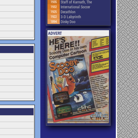
1935
Staff of Karnath, The
1932
International Soccer
1925
Decathlon
1922
3-D Labyrinth
1894
Dinky Doo
ADVERT