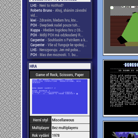
LHS
- Není to HotRod?
Roberto Bruno
- Ahoj, sháním závodní
vid...
kiwi
- Zdravim, hledam hru, kte...
PCH
- DeepSeek našel pouze toh...
Kuppa
- Hledám logickou hru z C6...
PCH
- Mdlý PCH má odzkoušený R...
Carpenter
- Souhlasím s Patrikem a k...
Carpenter
- Vše už funguje ke spokoj...
LHS
- Nerozporuju. Jen mě poba...
PCH
- Mas dve moznosti. 1. bu...
HRA
Game of Rock, Scissors, Paper
Herní styl
Miscellaneous
Multiplayer
Bez multiplayeru
Rok vydání
1978