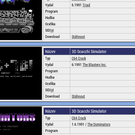
Vydal
6.1991
Triad
Program
Hudba
Grafika
SID(y)
Download
Stáhnout
Název
3D Scacchi Simulator
Typ
C64 Crack
Vydal
6.1991
The Blasters Inc.
Program
Hudba
Grafika
SID(y)
Download
Stáhnout
Název
3D Scacchi Simulator
Typ
C64 Crack
Vydal
1.6.1991 /
The Dominators
Program