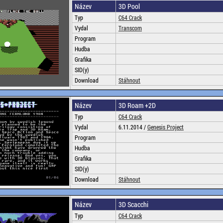
Název
3D Pool
Typ
C64 Crack
Vydal
Transcom
Program
Hudba
Grafika
SID(y)
Download
Stáhnout
Název
3D Roam +2D
Typ
C64 Crack
Vydal
6.11.2014 /
Genesis Project
Program
Hudba
Grafika
SID(y)
Download
Stáhnout
Název
3D Scacchi
Typ
C64 Crack