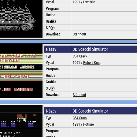
Vydal
1991 /
Hysteric
Program
Hudba
Grafika
SID(y)
Download
Stáhnout
Název
3D Scacchi Simulator
Typ
C64 Crack
Vydal
1991 /
Robert King
Program
Hudba
Grafika
SID(y)
Download
Stáhnout
Název
3D Scacchi Simulator
Typ
C64 Crack
Vydal
1991 /
Hotline
Program