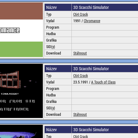
Název
3D Scacchi Simulator
Typ
C64 Crack
Vydal
1991 /
Chromance
Program
Hudba
Grafika
SID(y)
Download
Stáhnout
Název
3D Scacchi Simulator
Typ
C64 Crack
Vydal
23.5.1991 /
A Touch of Class
Program
Hudba
Grafika
SID(y)
Download
Stáhnout
Název
3D Scacchi Simulator
Typ
C64 Crack