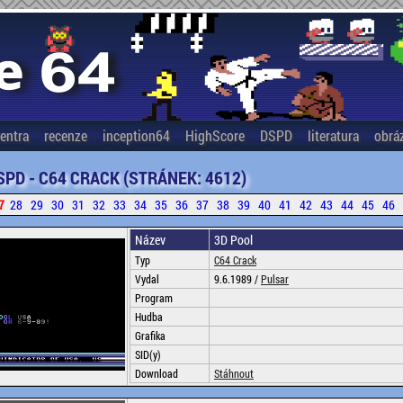
entra
recenze
inception64
HighScore
DSPD
literatura
obrá
SPD - C64 CRACK (STRÁNEK: 4612)
7
28
29
30
31
32
33
34
35
36
37
38
39
40
41
42
43
44
45
46
Název
3D Pool
Typ
C64 Crack
Vydal
9.6.1989 /
Pulsar
Program
Hudba
Grafika
SID(y)
Download
Stáhnout