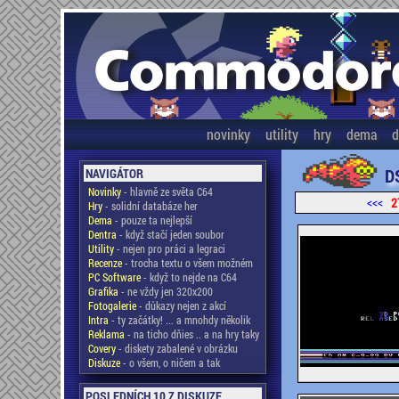
novinky
utility
hry
dema
d
D
NAVIGÁTOR
Novinky
- hlavně ze světa C64
<<<
2
Hry
- solidní databáze her
Dema
- pouze ta nejlepší
Dentra
- když stačí jeden soubor
Utility
- nejen pro práci a legraci
Recenze
- trocha textu o všem možném
PC Software
- když to nejde na C64
Grafika
- ne vždy jen 320x200
Fotogalerie
- důkazy nejen z akcí
Intra
- ty začátky! ... a mnohdy několik
Reklama
- na ticho dňies .. a na hry taky
Covery
- diskety zabalené v obrázku
Diskuze
- o všem, o ničem a tak
POSLEDNÍCH 10 Z DISKUZE