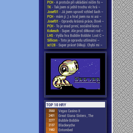
PCH
- A protože při ukládání ničím fo ~
TK
- Tak jsem si ještě trochu víc hrá ~
Josef01
- Já jsem upravil vzhled šach ~
PCH
- mám ji ;) a hral jsem na ni asi ~
Josef01
- Opravdu krásná práce, člově ~
PCH
- To je snad první, sociálně kons ~
Kokesch
- Super. Ale proč děkovat rod ~
LHS
- Vyšla hra Bubble Bobble: Lost C ~
Sillicon
- Toto je opravdu utlimátní ~
sc128
- Super práce! Děkuji. Chybí mi ~
TOP 10 HRY
3560
Vegas Casino II
2401
Great Giana Sisters , The
2277
Bubble Bobble
2137
Blackwyche
1982
Entombed