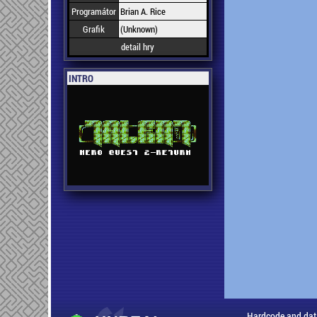
Programátor
Brian A. Rice
Grafik
(Unknown)
detail hry
INTRO
Hardcode and dat