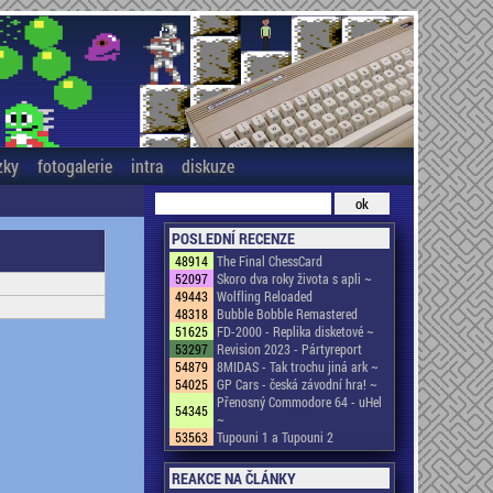
zky
fotogalerie
intra
diskuze
POSLEDNÍ RECENZE
48914
The Final ChessCard
52097
Skoro dva roky života s apli ~
49443
Wolfling Reloaded
48318
Bubble Bobble Remastered
51625
FD-2000 - Replika disketové ~
53297
Revision 2023 - Pártyreport
54879
8MIDAS - Tak trochu jiná ark ~
54025
GP Cars - česká závodní hra! ~
Přenosný Commodore 64 - uHel
54345
~
53563
Tupouni 1 a Tupouni 2
REAKCE NA ČLÁNKY