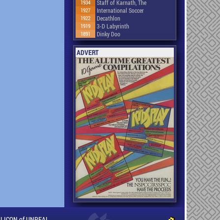
1934
Staff of Karnath, The
1927
International Soccer
1922
Decathlon
1919
3-D Labyrinth
1891
Dinky Doo
ADVERT
ILLICON of UNREAL