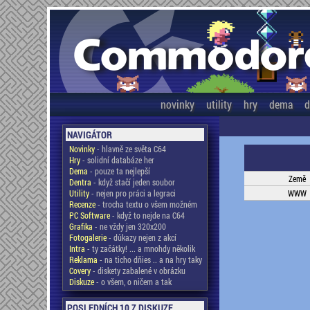
novinky
utility
hry
dema
d
NAVIGÁTOR
Novinky
- hlavně ze světa C64
Hry
- solidní databáze her
Dema
- pouze ta nejlepší
Země
Dentra
- když stačí jeden soubor
Utility
- nejen pro práci a legraci
WWW
Recenze
- trocha textu o všem možném
PC Software
- když to nejde na C64
Grafika
- ne vždy jen 320x200
Fotogalerie
- důkazy nejen z akcí
Intra
- ty začátky! ... a mnohdy několik
Reklama
- na ticho dňies .. a na hry taky
Covery
- diskety zabalené v obrázku
Diskuze
- o všem, o ničem a tak
POSLEDNÍCH 10 Z DISKUZE