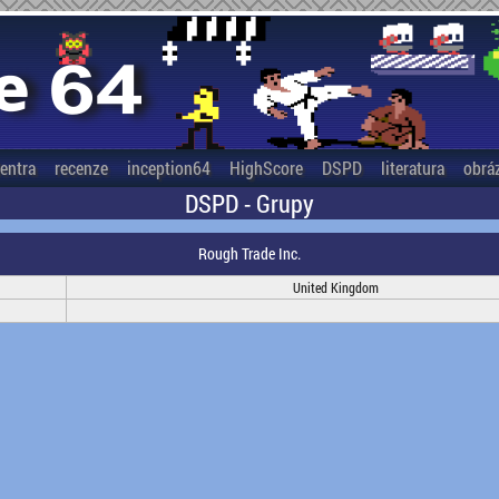
entra
recenze
inception64
HighScore
DSPD
literatura
obrá
DSPD - Grupy
Rough Trade Inc.
United Kingdom