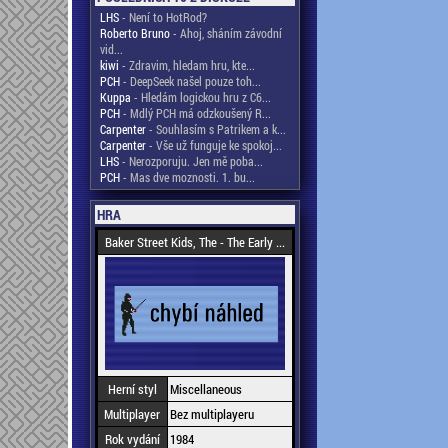
LHS
- Není to HotRod?
Roberto Bruno
- Ahoj, sháním závodní
vid...
kiwi
- Zdravim, hledam hru, kte...
PCH
- DeepSeek našel pouze toh...
Kuppa
- Hledám logickou hru z C6...
PCH
- Mdlý PCH má odzkoušený R...
Carpenter
- Souhlasím s Patrikem a k...
Carpenter
- Vše už funguje ke spokoj...
LHS
- Nerozporuju. Jen mě poba...
PCH
- Mas dve moznosti. 1. bu...
HRA
Baker Street Kids, The - The Early ...
Herní styl
Miscellaneous
Multiplayer
Bez multiplayeru
Rok vydání
1984