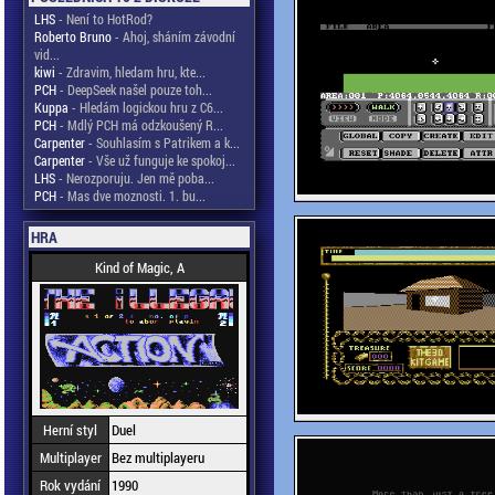
LHS
- Není to HotRod?
Roberto Bruno
- Ahoj, sháním závodní
vid...
kiwi
- Zdravim, hledam hru, kte...
PCH
- DeepSeek našel pouze toh...
Kuppa
- Hledám logickou hru z C6...
PCH
- Mdlý PCH má odzkoušený R...
Carpenter
- Souhlasím s Patrikem a k...
Carpenter
- Vše už funguje ke spokoj...
LHS
- Nerozporuju. Jen mě poba...
PCH
- Mas dve moznosti. 1. bu...
HRA
Kind of Magic, A
Herní styl
Duel
Multiplayer
Bez multiplayeru
Rok vydání
1990