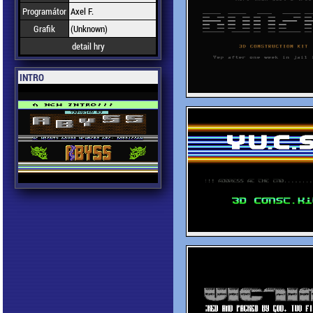
Programátor
Axel F.
Grafik
(Unknown)
detail hry
INTRO