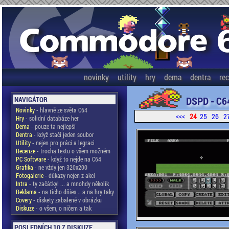
novinky
utility
hry
dema
dentra
re
DSPD - C6
NAVIGÁTOR
Novinky
- hlavně ze světa C64
<<<
24
25
26
2
Hry
- solidní databáze her
Dema
- pouze ta nejlepší
Dentra
- když stačí jeden soubor
Utility
- nejen pro práci a legraci
Recenze
- trocha textu o všem možném
PC Software
- když to nejde na C64
Grafika
- ne vždy jen 320x200
Fotogalerie
- důkazy nejen z akcí
Intra
- ty začátky! ... a mnohdy několik
Reklama
- na ticho dňies .. a na hry taky
Covery
- diskety zabalené v obrázku
Diskuze
- o všem, o ničem a tak
POSLEDNÍCH 10 Z DISKUZE